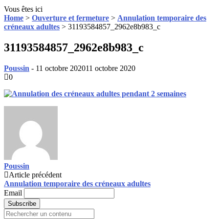
Vous êtes ici
Home
>
Ouverture et fermeture
>
Annulation temporaire des
créneaux adultes
>
31193584857_2962e8b983_c
31193584857_2962e8b983_c
Poussin
-
11 octobre 2020
11 octobre 2020
0
Poussin
Post
Article précédent
Annulation temporaire des créneaux adultes
navigation
Email
Search