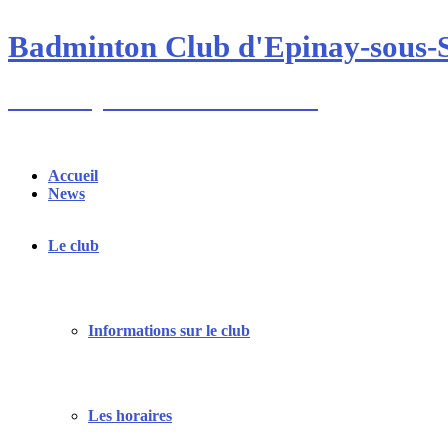
Skip
to
Badminton Club d'Epinay-sous-
content
Un club pour toute la famille !
Accueil
News
Le club
Informations sur le club
Les horaires