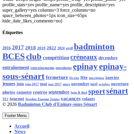
profile_stats=yes profile_name=yes profile_description=yes
super_gallery=yes columns=3 force_columns=no
space_between_photos=1px icon_size=65px
hide_date_likes_comments=no]
Étiquettes
badminton
2017
2018
2016
2022
2019
2024
avril
BCES
club
créneaux
compétition
décembre
epinay
epinay-
entraînement
entraînements
entraîneur
sous-sénart
fermeture
fête
janvier
février
inscription
jeunes
juin
mai
novembre
noël
ouverture
mars
octobre
juin 2017
mai 2017
sénart
sport
rentrée
septembre
photos
raquette
Spin & Bad
vacances
tournoi
volants
Trophée Essonne Jeunes
TEJ
© 2026
Badminton Club d'Epinay-sous-Sénart
Footer Menu
Accueil
News