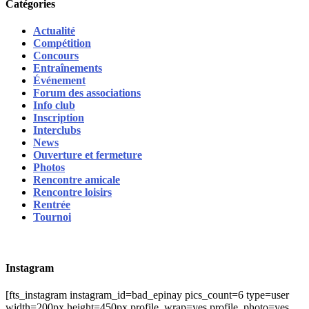
Catégories
Actualité
Compétition
Concours
Entraînements
Événement
Forum des associations
Info club
Inscription
Interclubs
News
Ouverture et fermeture
Photos
Rencontre amicale
Rencontre loisirs
Rentrée
Tournoi
Instagram
[fts_instagram instagram_id=bad_epinay pics_count=6 type=user
width=200px height=450px profile_wrap=yes profile_photo=yes