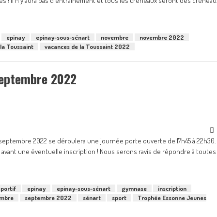
 ! Il n'y aura pas d'entraînement et tous les créneaux seront des créneau
epinay
epinay-sous-sénart
novembre
novembre 2022
la Toussaint
vacances de la Toussaint 2022
 Septembre 2022
 septembre 2022 se déroulera une journée porte ouverte de 17h45 à 22h30.
 avant une éventuelle inscription ! Nous serons ravis de répondre à toutes
portif
epinay
epinay-sous-sénart
gymnase
inscription
embre
septembre 2022
sénart
sport
Trophée Essonne Jeunes