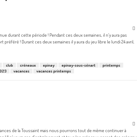
ue durant cette période ! Pendant ces deux semaines, il n'y aura pas
préféré ! Durant ces deux semaines il y aura du jeu libre le lundi 24 avril,
club
créneaux
epinay
epinay-sous-sénart
printemps
2023
vacances
vacances printemps
cances de la Toussaint mais nous pourrons tout de même continuer à