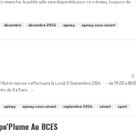
 revanche, la petite salle sera disponible pour ce créneau, toujours de
décembre
décembre 2024
epinay
epinay-sous-sénart
 ! Notre reprise s’effectuera le Lundi 9 Septembre 2024 : – de 17h30 à 18h1
nts de 9 à 11 ans –
epinay
epinay-sous-sénart
septembre 2024
sénart
sport
mpo’Plume Au BCES