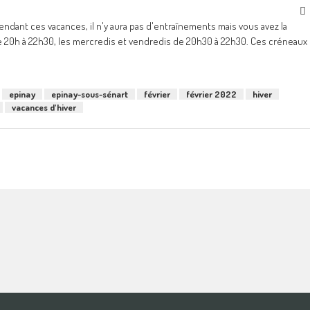
endant ces vacances, il n'y aura pas d'entraînements mais vous avez la
s de 20h à 22h30, les mercredis et vendredis de 20h30 à 22h30. Ces créneaux
epinay
epinay-sous-sénart
février
février 2022
hiver
vacances d'hiver