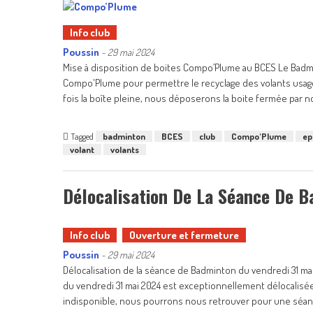
Info club
Poussin
-
29 mai 2024
Mise à disposition de boites Compo’Plume au BCES Le Badm
Compo'Plume pour permettre le recyclage des volants usagé
fois la boîte pleine, nous déposerons la boite fermée par 
Tagged
badminton
BCES
club
Compo'Plume
ep
volant
volants
Délocalisation De La Séance De 
Info club
Ouverture et fermeture
Poussin
-
29 mai 2024
Délocalisation de la séance de Badminton du vendredi 31 ma
du vendredi 31 mai 2024 est exceptionnellement délocalisée
indisponible, nous pourrons nous retrouver pour une séa