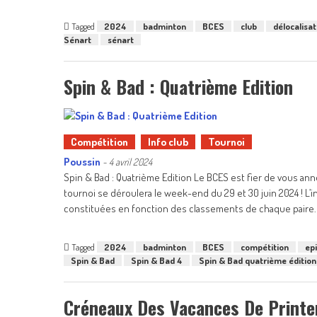
Tagged
2024
badminton
BCES
club
délocalisat
Sénart
sénart
Spin & Bad : Quatrième Edition
Compétition
Info club
Tournoi
Poussin
-
4 avril 2024
Spin & Bad : Quatrième Edition Le BCES est fier de vous ann
tournoi se déroulera le week-end du 29 et 30 juin 2024 ! L’i
constituées en fonction des classements de chaque paire.
Tagged
2024
badminton
BCES
compétition
ep
Spin & Bad
Spin & Bad 4
Spin & Bad quatrième édition
Créneaux Des Vacances De Print