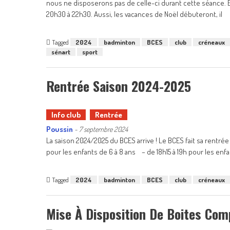
nous ne disposerons pas de celle-ci durant cette séance. En
20h30 à 22h30. Aussi, les vacances de Noël débuteront, il
Tagged
2024
badminton
BCES
club
créneaux
sénart
sport
Rentrée Saison 2024-2025
Info club
Rentrée
Poussin
-
7 septembre 2024
La saison 2024/2025 du BCES arrive ! Le BCES fait sa rentrée
pour les enfants de 6 à 8 ans – de 18h15 à 19h pour les enfa
Tagged
2024
badminton
BCES
club
créneaux
Mise À Disposition De Boites Co