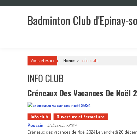
Skip
to
Badminton Club d'Epinay-s
content
Un club pour toute la famille !
Vous êtes ici
Home
>
Info club
INFO CLUB
Créneaux Des Vacances De Noël 
Info club
Ouverture et fermeture
Poussin
-
18 décembre 2024
Créneaux des vacances de Noël 2024 Le vendredi 20 décembr