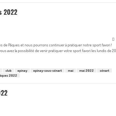
s 2022
 de Pâques et nous pourrons continuer à pratiquer notre sport favori !
us avez la possibilité de venir pratiquer votre sport favori les lundis de 2
club
epinay
epinay-sous-sénart
mai
mai 2022
sénart
Pâques 2022
022