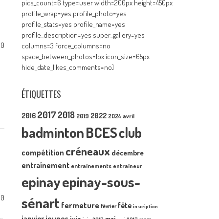
pics_count=6 type=user width=200px height=450px
profile_wrap=yes profile_photo=yes
profile_stats=yes profile_name=yes
profile_description=yes super_gallery=yes
0
columns=3 force_columns=no
space_between_photos=1px icon_size=65px
hide_date_likes_comments=no]
ÉTIQUETTES
2017
2018
2016
2022
2019
2024
avril
badminton
BCES
club
créneaux
compétition
décembre
entraînement
entraînements
entraîneur
epinay
epinay-sous-
0
sénart
fermeture
fête
février
inscription
janvier
jeunes
juin
mai