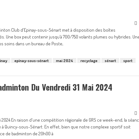
inton Club d'Epinay-sous-Sénart met à disposition des boîtes
s. Une box peut contenir jusqu’à 700/750 volants plumes ou hybrides. Un
nos soins dans un bureau de Poste,
inay
epinay-sous-sénart
mai 2024
recyclage
sénart
sport
Badminton Du Vendredi 31 Mai 2024
i 2024 En raison d'une compétition régionale de GRS ce week-end, la séan
 à Quincy-sous-Sénart. En effet, bien que notre complexe sportif soit
nce de badminton de 20h00 à