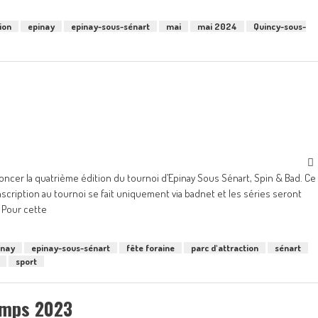
ion
epinay
epinay-sous-sénart
mai
mai 2024
Quincy-sous-
oncer la quatrième édition du tournoi d’Epinay Sous Sénart, Spin & Bad. Ce
nscription au tournoi se fait uniquement via badnet et les séries seront
 Pour cette
inay
epinay-sous-sénart
fête foraine
parc d'attraction
sénart
sport
emps 2023