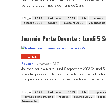
pratiquer le badminton durant ces deux prochaines semaines
de jeu libre. Les mineurs de moins de 12 ans
Tagged
2022
badminton
BCES
club
créneaux
octobre 2022
sénart
Toussaint 2022
vacances de 
Journée Porte Ouverte : Lundi 5
Info club
Poussin
-
4 septembre 2022
Journée porte ouverte : lundi 5 septembre 2022 Ce lundi 5
N'hésitez pas à venir découvrir ou redécouvrir le badminton
vos question et vous accompagner dans la découverte de
Tagged
2022
badminton
BCES
club
complexe s
journée porte ouverte
rentrée
rentrée 2022
sept
Découverte