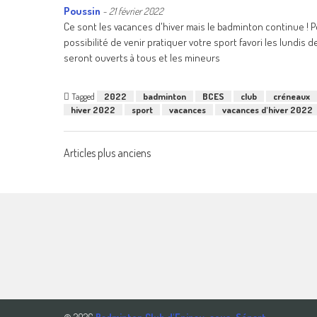
Poussin
-
21 février 2022
Ce sont les vacances d'hiver mais le badminton continue ! P
possibilité de venir pratiquer votre sport favori les lundi
seront ouverts à tous et les mineurs
Tagged
2022
badminton
BCES
club
créneaux
hiver 2022
sport
vacances
vacances d'hiver 2022
Navigation
Articles plus anciens
des
articles