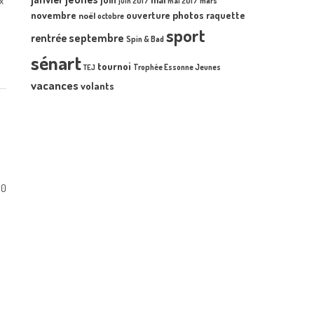
x
mars
juin 2017
mai 2017
novembre
photos
ouverture
raquette
noël
octobre
sport
septembre
rentrée
Spin & Bad
sénart
tournoi
Trophée Essonne Jeunes
TEJ
vacances
volants
0