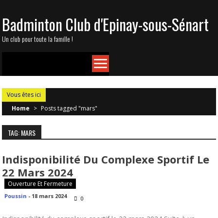
Skip
Badminton Club d'Epinay-sous-Sénart
to
content
Un club pour toute la famille !
Vous êtes ici
Home
>
Posts tagged "mars"
TAG: MARS
Indisponibilité Du Complexe Sportif Le
22 Mars 2024
Ouverture Et Fermeture
Poussin
-
18 mars 2024
0