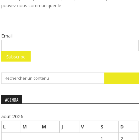
pouvez nous communiquer le
Email
Search
for:
AGENDA
août 2026
L
M
M
J
V
S
D
1
2