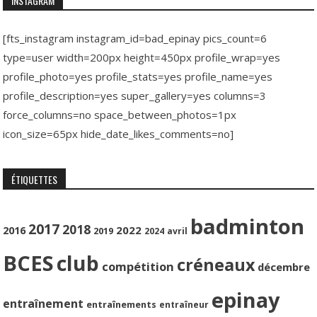
INSTAGRAM
[fts_instagram instagram_id=bad_epinay pics_count=6
type=user width=200px height=450px profile_wrap=yes
profile_photo=yes profile_stats=yes profile_name=yes
profile_description=yes super_gallery=yes columns=3
force_columns=no space_between_photos=1px
icon_size=65px hide_date_likes_comments=no]
ÉTIQUETTES
badminton
2017
2018
2022
2016
2019
2024
avril
BCES
club
créneaux
compétition
décembre
epinay
entraînement
entraînements
entraîneur