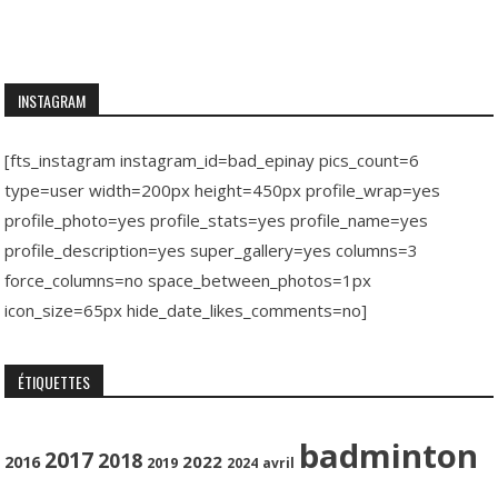
INSTAGRAM
[fts_instagram instagram_id=bad_epinay pics_count=6
type=user width=200px height=450px profile_wrap=yes
profile_photo=yes profile_stats=yes profile_name=yes
profile_description=yes super_gallery=yes columns=3
force_columns=no space_between_photos=1px
icon_size=65px hide_date_likes_comments=no]
ÉTIQUETTES
badminton
2017
2018
2022
2016
2019
2024
avril