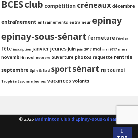
BCES
club
créneaux
compétition
décembre
epinay
entraînement
entraînements
entraîneur
epinay-sous-sénart
fermeture
février
jeunes
fête
janvier
juin
mai
mars
inscription
juin 2017
mai 2017
photos
rentrée
novembre
ouverture
raquette
noël
octobre
sénart
sport
septembre
tournoi
Spin & Bad
TEJ
vacances
volants
Trophée Essonne Jeunes
© 2026
Badminton Club d'Epinay-sous-Sénart