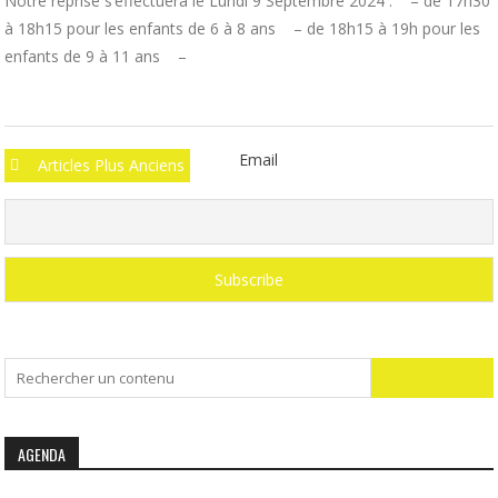
Notre reprise s’effectuera le Lundi 9 Septembre 2024 : – de 17h30
à 18h15 pour les enfants de 6 à 8 ans – de 18h15 à 19h pour les
enfants de 9 à 11 ans –
Navigation
Email
Articles Plus Anciens
des
articles
Search
for:
AGENDA