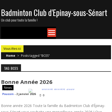
Skip
Badminton Club d'Epinay-sous-Sénart
to
content
Un club pour toute la famille !
Vous êtes ici
Home
>
Posts tagged "BCES"
TAG: BCES
Bonne Année 2026
News
Poussin
-
2 janvier 2026
0
Bonne année 2026 Toute la famille du Badminton Club d’Épinay-
sous-Sénart vous souhaite une merveilleuse année 2026 ! Que