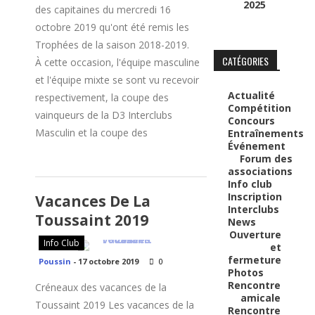
2025
des capitaines du mercredi 16
octobre 2019 qu'ont été remis les
Trophées de la saison 2018-2019.
CATÉGORIES
À cette occasion, l'équipe masculine
et l'équipe mixte se sont vu recevoir
Actualité
respectivement, la coupe des
Compétition
vainqueurs de la D3 Interclubs
Concours
Masculin et la coupe des
Entraînements
Événement
Forum des
associations
Info club
Inscription
Vacances De La
Interclubs
Toussaint 2019
News
Ouverture
Info Club
et
fermeture
Poussin
-
17 octobre 2019
0
Photos
Rencontre
Créneaux des vacances de la
amicale
Toussaint 2019 Les vacances de la
Rencontre