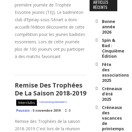
ARTICLES
première journée de Trophée
RÉCENTS
Essonne Jeunes (TEJ). Le badminton
club d’Epinay-sous-Sénart a donc
Bonne
année
accueilli l’édition découverte de cette
2026
compétition pour les jeunes badistes
Spin &
essonniens. Lors de cette journée
Bad :
plus de 100 joueurs ont pu participer
Cinquième
Édition
à des matchs favorisant
Fête
des
associations
2025
Remise Des Trophées
Créneaux
De La Saison 2018-2019
d’été
2025
Interclubs
Créneaux
Poussin
-
5 novembre 2019
0
des
vacances
Remise des Trophées de la saison
de
2018-2019 C'est lors de la réunion
printemps