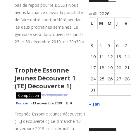
pas de repos pour le BCES ! Nous
avons la chance d'avoir la possibilité
août 2026
de faire notre sport préféré pendant
L
M
M
J
V
les deux prochaines semaines. Le
gymnase sera donc ouvert les lundis
23 et 30 décembre 2019, de 20h30 à
3
4
5
6
7
10
11
12
13
14
17
18
19
20
21
Trophée Essonne
Jeunes Découvert 1
24
25
26
27
28
(TEJ Découverte 1)
31
Compétition
Poussin
-
13 novembre 2019
0
« Jan
Trophée Essonne Jeunes découvert 1
(TEJ découverte 1) Le dimanche 10
novembre 2019 s’est déroulé la