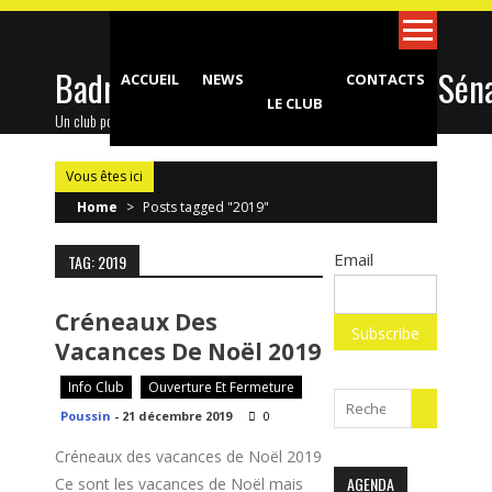
Skip
to
content
Badminton Club d'Epinay-sous-Sén
ACCUEIL
NEWS
CONTACTS
LE CLUB
Un club pour toute la famille !
Vous êtes ici
Home
>
Posts tagged "2019"
Email
TAG: 2019
Créneaux Des
Vacances De Noël 2019
Info Club
Ouverture Et Fermeture
Search
Poussin
-
21 décembre 2019
0
for:
Créneaux des vacances de Noël 2019
AGENDA
Ce sont les vacances de Noël mais