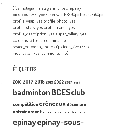
0
[fts_instagram instagram_id=bad_epinay
pics_count=6 type=user width=200px height=450px
profile_wrap=yes profile_photo=yes
profile_stats=yes profile_name=yes
profile_description=yes super_gallery=yes
columns=3 force_columns=no
space_between_photos=1px icon_size=65px
hide_date_likes_comments=no]
ÉTIQUETTES
2017
2018
2016
2022
0
2019
2024
avril
badminton
BCES
club
créneaux
compétition
décembre
entraînement
entraînements
entraîneur
epinay
epinay-sous-