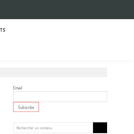
TS
Email
Search
for: