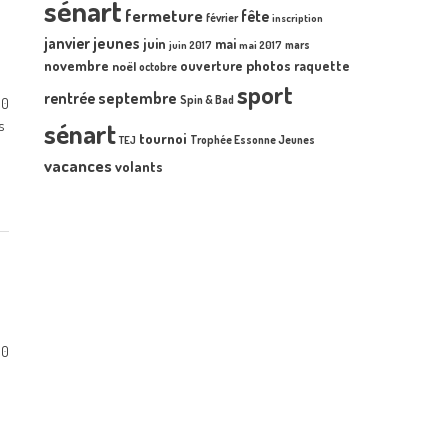
sénart
fermeture
fête
février
inscription
janvier
jeunes
juin
mai
mars
juin 2017
mai 2017
novembre
photos
ouverture
raquette
noël
octobre
sport
septembre
rentrée
Spin & Bad
0
s
sénart
tournoi
Trophée Essonne Jeunes
TEJ
vacances
volants
0