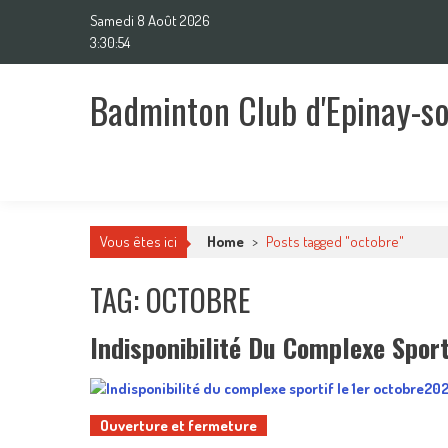
Skip
Samedi 8 Août 2026
to
3:30:54
content
Badminton Club d'Epinay-s
Un club pour toute la famille !
Vous êtes ici
Home
>
Posts tagged "octobre"
TAG: OCTOBRE
Indisponibilité Du Complexe Spor
Ouverture et fermeture