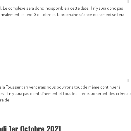
. Le complexe sera donc indisponible à cette date. Il n'y aura donc pas
rmalement le lundi 3 octobre et la prochaine séance du samedi se fera
e la Toussaint arrivent mais nous pourrons tout de même continuer à
 ! Il n'y aura pas d'entraînement et tous les créneaux seront des créneau
bre de
di 1er Octobre 2021