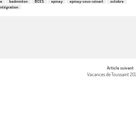
re
badminton
BCES
epinay
epinay-sous-sénart
octobre
intégration
Article suivant
Vacances de Toussaint 20