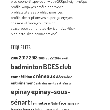
pics_count=6 type=user width=200px height=450px
profile_wrap=yes profile_photo=yes
profile_stats=yes profile_name=yes
profile_description=yes super_gallery=yes
columns=3 force_columns=no
space_between_photos=1px icon_size=65px
hide_date_likes_comments=no]
ÉTIQUETTES
2017
2018
2016
2022
2019
2024
avril
badminton
BCES
club
créneaux
compétition
décembre
entraînement
entraînements
entraîneur
epinay
epinay-sous-
sénart
fermeture
fête
février
inscription
janvier
jeunes
juin
mai