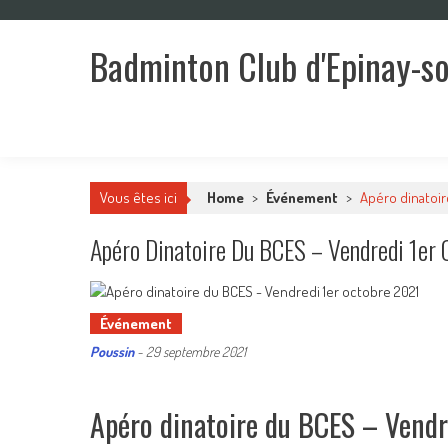
Skip
to
Badminton Club d'Epinay-s
content
Un club pour toute la famille !
Vous êtes ici
Home
>
Événement
>
Apéro dinatoir
Apéro Dinatoire Du BCES – Vendredi 1er
Événement
Poussin
-
29 septembre 2021
Apéro dinatoire du BCES – Vendr