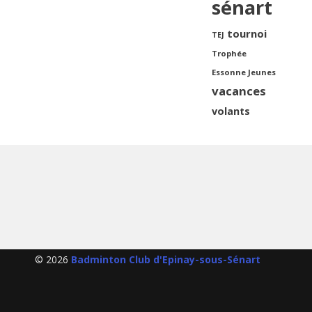
sénart
tournoi
TEJ
Trophée
Essonne Jeunes
vacances
volants
© 2026
Badminton Club d'Epinay-sous-Sénart