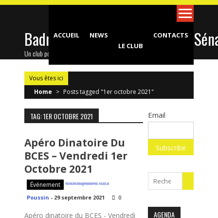
Skip
to
content
Badminton Club d'Epinay-sous-Sén
ACCUEIL
NEWS
CONTACTS
LE CLUB
Un club pour toute la famille !
Vous êtes ici
Home
>
Posts tagged "1er octobre 2021"
Email
TAG: 1ER OCTOBRE 2021
Apéro Dinatoire Du
BCES – Vendredi 1er
Octobre 2021
Search
Événement
for:
Poussin
-
29 septembre 2021
0
AGENDA
Apéro dinatoire du BCES - Vendredi