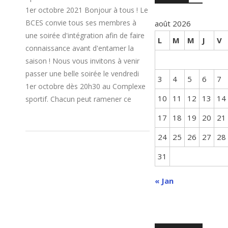
1er octobre 2021 Bonjour à tous ! Le
BCES convie tous ses membres à
août 2026
une soirée d'intégration afin de faire
L
M
M
J
V
connaissance avant d'entamer la
saison ! Nous vous invitons à venir
passer une belle soirée le vendredi
3
4
5
6
7
1er octobre dès 20h30 au Complexe
10
11
12
13
14
sportif. Chacun peut ramener ce
17
18
19
20
21
24
25
26
27
28
31
« Jan