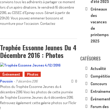
d’été 2025
convions tous les adhérents à partager ce moment
lors d'un apéro dînatoire, le vendredi 16 décembre
Créneaux
2016, au COSEC d'Epinay-sous-Sénart à partir de
des
20h30. Vous pouvez emmener boissons et
vacances
nourriture pour l'occasion. Contactez
de
printemps
2025
Trophée Essonne Jeunes Du 4
Décembre 2016 : Photos
CATÉGORIES
Actualité
Événement
Photos
Compétiti
Poussin
0
-
7 décembre 2016
Concours
Photos du Trophée Essonne Jeunes du 4
Entraînem
décembre 2016 Voici les photos de cette journée
de Trophée Essonne Jeunes du 4 décembre 2016.
Événemen
Retrouvez également cette galerie photos sur Flickr
Forum des
!