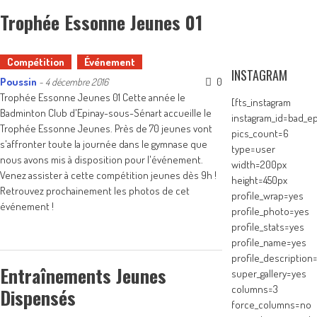
Trophée Essonne Jeunes 01
Compétition
Événement
INSTAGRAM
Poussin
0
-
4 décembre 2016
Trophée Essonne Jeunes 01 Cette année le
[fts_instagram
Badminton Club d'Epinay-sous-Sénart accueille le
instagram_id=bad_ep
Trophée Essonne Jeunes. Près de 70 jeunes vont
pics_count=6
s'affronter toute la journée dans le gymnase que
type=user
nous avons mis à disposition pour l'événement.
width=200px
Venez assister à cette compétition jeunes dès 9h !
height=450px
Retrouvez prochainement les photos de cet
profile_wrap=yes
événement !
profile_photo=yes
profile_stats=yes
profile_name=yes
profile_description
Entraînements Jeunes
super_gallery=yes
columns=3
Dispensés
force_columns=no