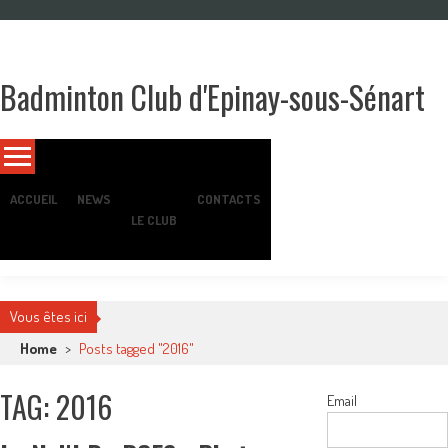
Skip
to
content
Badminton Club d'Epinay-sous-Sénart
Un club pour toute la famille !
ACCUEIL
NEWS
CONTACTS
LE CLUB
Vous êtes ici
Home
>
Posts tagged "2016"
TAG: 2016
Email