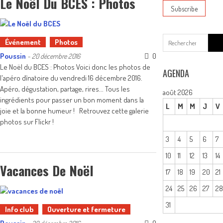
Le Noël Du BCES : Photos
Sear
Événement
Photos
for:
Poussin
0
-
20 décembre 2016
Le Noël du BCES : Photos Voici donc les photos de
AGENDA
l'apéro dînatoire du vendredi 16 décembre 2016.
Apéro, dégustation, partage, rires... Tous les
août 2026
ingrédients pour passer un bon moment dans la
L
M
M
J
V
joie et la bonne humeur ! Retrouvez cette galerie
photos sur Flickr !
3
4
5
6
7
10
11
12
13
14
Vacances De Noël
17
18
19
20
21
24
25
26
27
2
31
Info club
Ouverture et fermeture