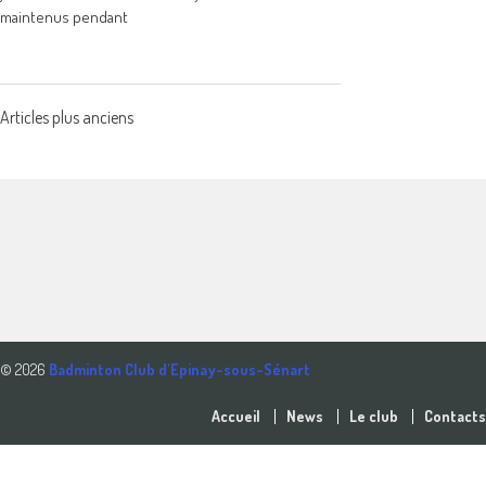
maintenus pendant
Navigation
Articles plus anciens
des
articles
© 2026
Badminton Club d'Epinay-sous-Sénart
Accueil
News
Le club
Contacts