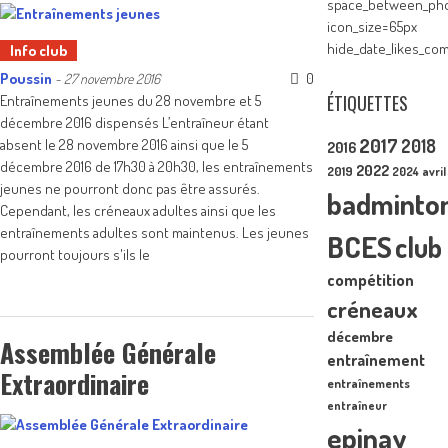
space_between_pho
icon_size=65px
hide_date_likes_c
Info club
Poussin
0
-
27 novembre 2016
ÉTIQUETTES
Entraînements jeunes du 28 novembre et 5
décembre 2016 dispensés L’entraîneur étant
2017
absent le 28 novembre 2016 ainsi que le 5
2018
2016
décembre 2016 de 17h30 à 20h30, les entraînements
2022
2019
2024
avril
jeunes ne pourront donc pas être assurés.
badminto
Cependant, les créneaux adultes ainsi que les
entraînements adultes sont maintenus. Les jeunes
BCES
club
pourront toujours s'ils le
compétition
créneaux
décembre
Assemblée Générale
entraînement
Extraordinaire
entraînements
entraîneur
epinay