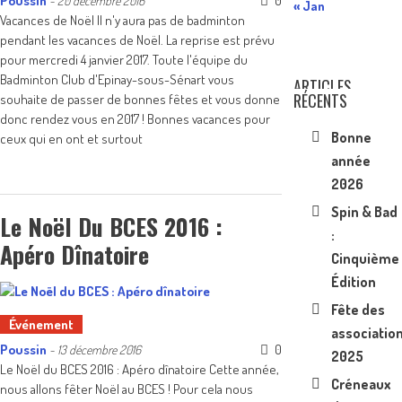
Poussin
0
-
20 décembre 2016
« Jan
Vacances de Noël Il n'y aura pas de badminton
pendant les vacances de Noël. La reprise est prévu
pour mercredi 4 janvier 2017. Toute l'équipe du
Badminton Club d'Epinay-sous-Sénart vous
ARTICLES
RÉCENTS
souhaite de passer de bonnes fêtes et vous donne
donc rendez vous en 2017 ! Bonnes vacances pour
Bonne
ceux qui en ont et surtout
année
2026
Spin & Bad
Le Noël Du BCES 2016 :
:
Apéro Dînatoire
Cinquième
Édition
Fête des
Événement
associatio
Poussin
0
-
13 décembre 2016
2025
Le Noël du BCES 2016 : Apéro dînatoire Cette année,
Créneaux
nous allons fêter Noël au BCES ! Pour cela nous