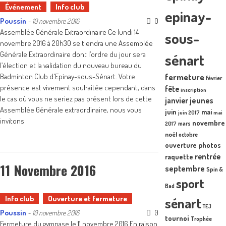
Événement
Info club
epinay-
Poussin
0
-
10 novembre 2016
Assemblée Générale Extraordinaire Ce lundi 14
sous-
novembre 2016 à 20h30 se tiendra une Assemblée
Générale Extraordinaire dont l’ordre du jour sera
sénart
l’élection et la validation du nouveau bureau du
fermeture
Badminton Club d'Epinay-sous-Sénart. Votre
février
présence est vivement souhaitée cependant, dans
fête
inscription
le cas où vous ne seriez pas présent lors de cette
janvier
jeunes
Assemblée Générale extraordinaire, nous vous
juin
mai
juin 2017
mai
invitons
novembre
mars
2017
noël
octobre
photos
ouverture
rentrée
raquette
11 Novembre 2016
septembre
Spin &
sport
Bad
Info club
Ouverture et fermeture
sénart
TEJ
Poussin
0
-
10 novembre 2016
tournoi
Trophée
Fermeture du gymnase le 11 novembre 2016 En raison