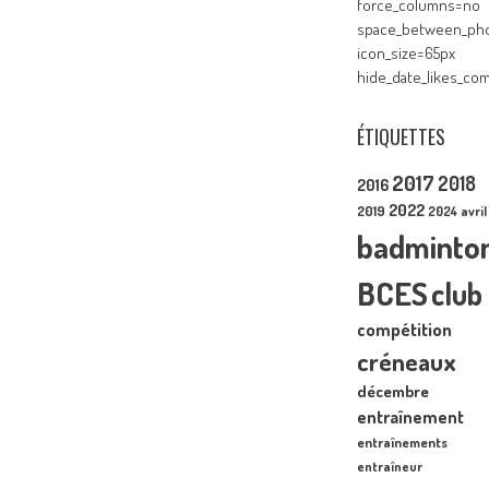
force_columns=no
space_between_pho
icon_size=65px
hide_date_likes_c
ÉTIQUETTES
2017
2018
2016
2022
2019
2024
avril
badminto
BCES
club
compétition
créneaux
décembre
entraînement
entraînements
entraîneur