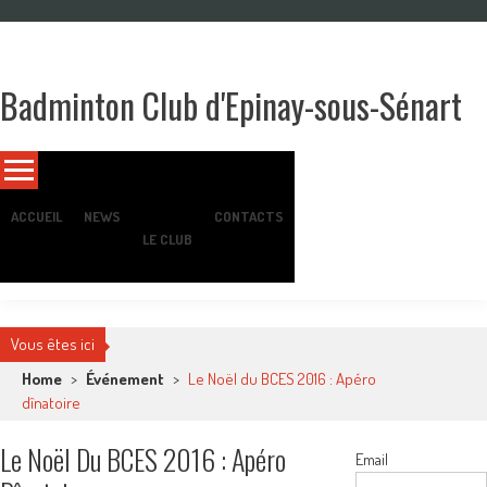
Skip
to
content
Badminton Club d'Epinay-sous-Sénart
Un club pour toute la famille !
ACCUEIL
NEWS
CONTACTS
LE CLUB
Vous êtes ici
Home
>
Événement
>
Le Noël du BCES 2016 : Apéro
dînatoire
Le Noël Du BCES 2016 : Apéro
Email