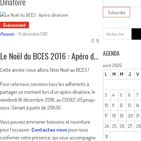
Dînatoire
Événement
Sear
Poussin
-
13 décembre 2016
for:
0
AGENDA
Le Noël du BCES 2016 : Apéro dînatoire
août 2026
Cette année, nous allons fêter Noël au BCES !
L
M
M
J
V
Pour cela nous convions tous les adhérents à
partager ce moment lors d’un apéro dînatoire, le
3
4
5
6
7
vendredi 16 décembre 2016, au COSEC d’Epinay-
10
11
12
13
14
sous-Sénart à partir de 20h30.
17
18
19
20
21
Vous pouvez emmener boissons et nourriture
24
25
26
27
2
pour l’occasion.
Contactez nous
pour nous
31
confirmer votre présence, qui vous accompagne