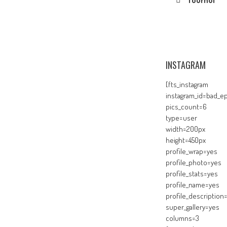
Tournoi
INSTAGRAM
[fts_instagram
instagram_id=bad_ep
pics_count=6
type=user
width=200px
height=450px
profile_wrap=yes
profile_photo=yes
profile_stats=yes
profile_name=yes
profile_description
super_gallery=yes
columns=3