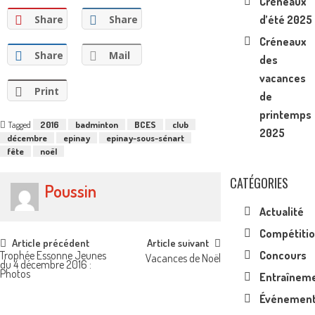
Créneaux
d’été 2025
Share
Share
Créneaux
Share
Mail
des
vacances
Print
de
printemps
Tagged
2016
badminton
BCES
club
2025
décembre
epinay
epinay-sous-sénart
fête
noël
CATÉGORIES
Poussin
Actualité
Compétiti
Post
Article précédent
Article suivant
Concours
Trophée Essonne Jeunes
Vacances de Noël
du 4 décembre 2016 :
navigation
Photos
Entraînem
Événemen