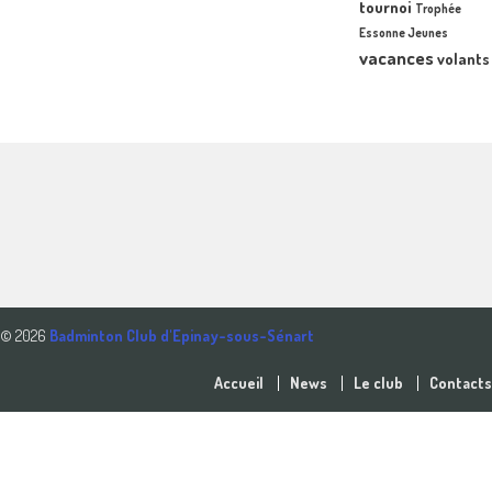
tournoi
Trophée
Essonne Jeunes
vacances
volants
© 2026
Badminton Club d'Epinay-sous-Sénart
Accueil
News
Le club
Contacts