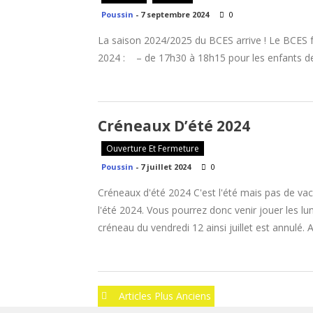
Poussin
-
7 septembre 2024
0
La saison 2024/2025 du BCES arrive ! Le BCES fa
2024 : – de 17h30 à 18h15 pour les enfants d
Créneaux D’été 2024
Ouverture Et Fermeture
Poussin
-
7 juillet 2024
0
Créneaux d'été 2024 C'est l'été mais pas de va
l'été 2024. Vous pourrez donc venir jouer les l
créneau du vendredi 12 ainsi juillet est annulé. 
Navigation
Articles Plus Anciens