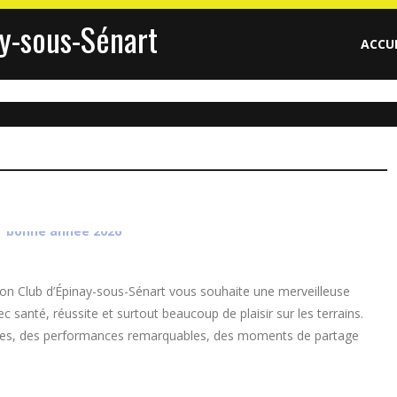
y-sous-Sénart
ACCU
n Club d’Épinay-sous-Sénart vous souhaite une merveilleuse
santé, réussite et surtout beaucoup de plaisir sur les terrains.
ges, des performances remarquables, des moments de partage