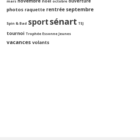
novembre
ouverture
noël
mars
octobre
septembre
photos
rentrée
raquette
sénart
sport
Spin & Bad
TEJ
tournoi
Trophée Essonne Jeunes
vacances
volants