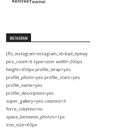
Rentrée
Tournoi
INSTAGRAM
[fts_instagram instagram_id=bad_epinay
pics_count=6 type=user width=200px
height=450px profile_wrap=yes
profile_photo=yes profile_stats=yes
profile_name=yes
profile_description=yes
super_gallery=yes columns=3
force_columns=no
space_between_photos=1px
icon_size=65px