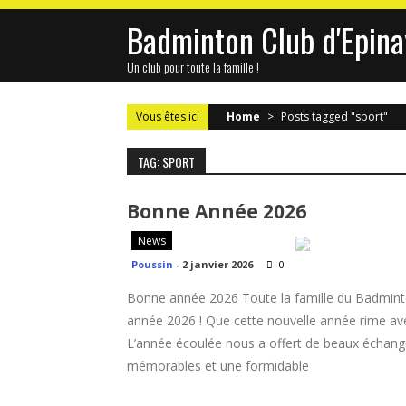
Skip
Badminton Club d'Epina
to
content
Un club pour toute la famille !
Vous êtes ici
Home
>
Posts tagged "sport"
TAG: SPORT
Bonne Année 2026
News
Poussin
-
2 janvier 2026
0
Bonne année 2026 Toute la famille du Badminto
année 2026 ! Que cette nouvelle année rime avec 
L’année écoulée nous a offert de beaux échan
mémorables et une formidable