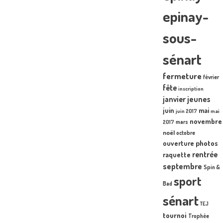
epinay-
sous-
sénart
fermeture
février
fête
inscription
janvier
jeunes
juin
mai
juin 2017
mai
novembre
mars
2017
noël
octobre
photos
ouverture
rentrée
raquette
septembre
Spin &
sport
Bad
sénart
TEJ
tournoi
Trophée