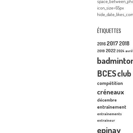
space_between_pho
icon_size=65px
hide_date_likes_c
ÉTIQUETTES
2017
2018
2016
2022
2019
2024
avril
badminto
BCES
club
compétition
créneaux
décembre
entraînement
entraînements
entraîneur
epinay