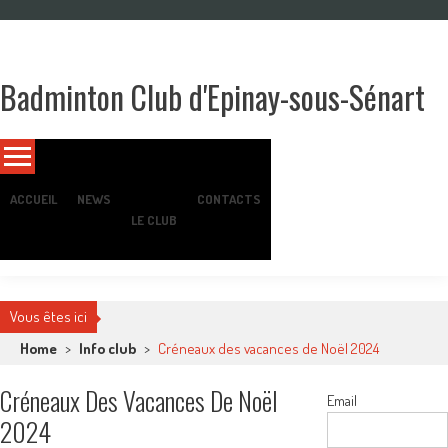
Skip
to
content
Badminton Club d'Epinay-sous-Sénart
Un club pour toute la famille !
ACCUEIL
NEWS
CONTACTS
LE CLUB
Vous êtes ici
Home
>
Info club
>
Créneaux des vacances de Noël 2024
Créneaux Des Vacances De Noël
Email
2024