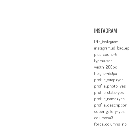
INSTAGRAM
[fts_instagram
instagram_id=bad_ep
pics_count=6
type=user
width=200px
height=450px
profile_wrap=yes
profile_photo=yes
profile_stats=yes
profile_name=yes
profile_description
super_gallery=yes
columns=3
force_columns=no