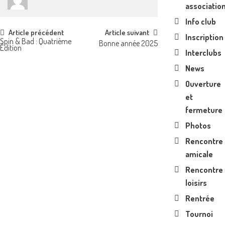
associatio
Info club
Post
Article précédent
Article suivant
Inscription
Spin & Bad : Quatrième
Bonne année 2025
Édition
navigation
Interclubs
News
Ouverture
et
fermeture
Photos
Rencontre
amicale
Rencontre
loisirs
Rentrée
Tournoi