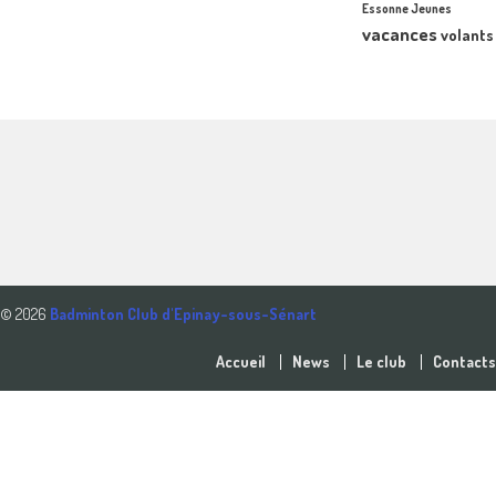
Essonne Jeunes
vacances
volants
© 2026
Badminton Club d'Epinay-sous-Sénart
Accueil
News
Le club
Contacts