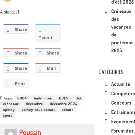
d’été 2025
Créneaux
A bientôt !
des
vacances
Share
de
Tweet
printemps
2025
Share
Share
Share
Mail
CATÉGORIES
Print
Actualité
Compétiti
Tagged
2024
badminton
BCES
club
Concours
créneaux
décembre
décembre 2024
epinay
epinay-sous-sénart
sénart
Entraînem
sport
Événemen
Poussin
Forum des