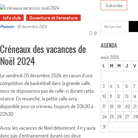
Info club
Ouverture et fermeture
Sear
Poussin
-
18 décembre 2024
for:
0
AGENDA
Créneaux des vacances de
Noël 2024
août 2026
L
M
M
J
V
Le vendredi 20 décembre 2024, en raison d’une
compétition de basketball dans la grande salle,
3
4
5
6
7
nous ne disposerons pas de celle-ci durant cette
10
11
12
13
14
séance. En revanche, la petite salle sera
disponible pour ce créneau, toujours de 20h30 à
17
18
19
20
21
22h30.
24
25
26
27
2
31
Aussi, les vacances de Noël débuteront, il n’y aura
donc pas d’entraînement durant ces deux