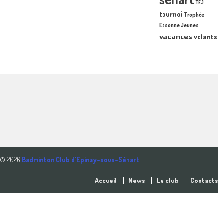
TEJ
tournoi
Trophée
Essonne Jeunes
vacances
volants
© 2026
Badminton Club d'Epinay-sous-Sénart
Accueil
News
Le club
Contacts