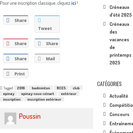
Pour une inscription classique, cliquez
ici
!
Créneaux
d’été 2025
Share
Créneaux
Tweet
des
vacances
Share
Share
de
printemps
Share
Mail
2025
Print
CATÉGORIES
Tagged
2016
badminton
BCES
club
epinay
epinay-sous-sénart
extérieur
Actualité
inscription
inscription extérieur
Compétiti
Poussin
Concours
Entraînem
Événemen