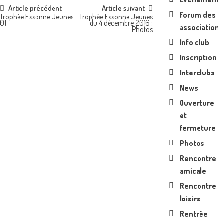
Post
Article précédent
Article suivant
Forum des
Trophée Essonne Jeunes
Trophée Essonne Jeunes
01
du 4 décembre 2016 :
navigation
associatio
Photos
Info club
Inscription
Interclubs
News
Ouverture
et
fermeture
Photos
Rencontre
amicale
Rencontre
loisirs
Rentrée