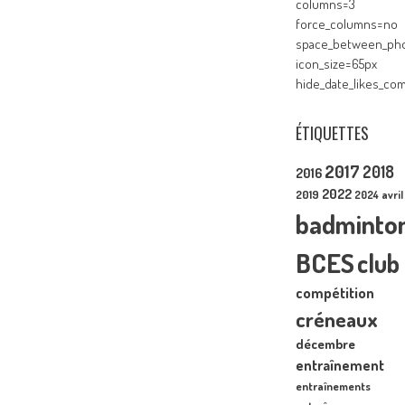
columns=3
force_columns=no
space_between_pho
icon_size=65px
hide_date_likes_c
ÉTIQUETTES
2017
2018
2016
2022
2019
2024
avril
badminto
BCES
club
compétition
créneaux
décembre
entraînement
entraînements