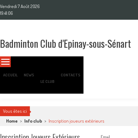
Skip
Vendredi 7 Août 2026
to
19:41:08
content
Badminton Club d'Epinay-sous-Sénart
Un club pour toute la famille !
ACCUEIL
NEWS
CONTACTS
LE CLUB
Vous êtes ici
Home
>
Info club
>
Inscription joueurs extérieurs
Inscription Joueurs Extérieurs
Email