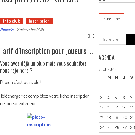
Info club
Inscription
Poussin
-
7 décembre 2016
0
Sear
for:
Tarif d’inscription pour joueurs extérieurs au BCES
AGENDA
Vous avez déjà un club mais vous souhaitez
nous rejoindre ?
août 2026
L
M
M
J
V
Et bien c’est possible !
Télécharger et complétez votre fiche inscription
3
4
5
6
7
de joueur extérieur.
10
11
12
13
14
17
18
19
20
21
24
25
26
27
2