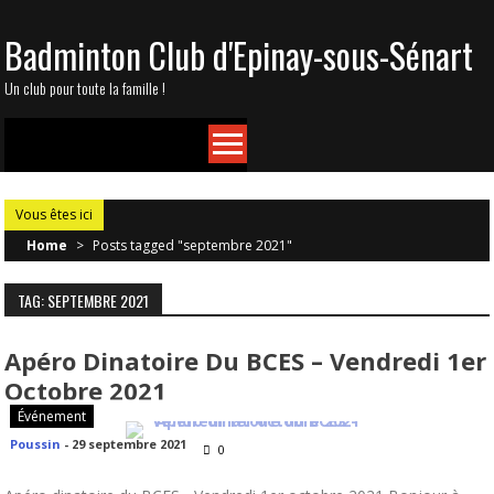
Skip
Badminton Club d'Epinay-sous-Sénart
to
content
Un club pour toute la famille !
Vous êtes ici
Home
>
Posts tagged "septembre 2021"
TAG: SEPTEMBRE 2021
Apéro Dinatoire Du BCES – Vendredi 1er
Octobre 2021
Événement
Poussin
-
29 septembre 2021
0