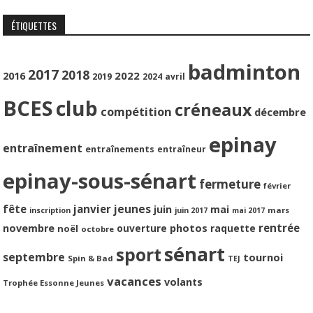
ÉTIQUETTES
badminton
2017
2018
2022
2016
2019
2024
avril
BCES
club
créneaux
compétition
décembre
epinay
entraînement
entraînements
entraîneur
epinay-sous-sénart
fermeture
février
jeunes
fête
janvier
juin
mai
mars
inscription
juin 2017
mai 2017
photos
rentrée
novembre
ouverture
raquette
noël
octobre
sénart
sport
septembre
tournoi
Spin & Bad
TEJ
vacances
volants
Trophée Essonne Jeunes