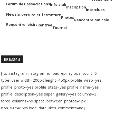
Forum des associations
Info club
Inscription
Interclubs
News
Ouverture et fermeture
Photos
Rencontre amicale
Rencontre loisirs
Rentrée
Tournoi
INSTAGRAM
[fts_instagram instagram_id=bad_epinay pics_count=6
type=user width=200px height=450px profile_wrap=yes
profile_photo=yes profile_stats=yes profile_name=yes
profile_description=yes super_gallery=yes columns=3
force_columns=no space_between_photos=1px
icon_size=65px hide_date_likes_comments=no]