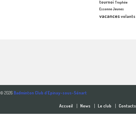
tournoi
Trophée
Essonne Jeunes
vacances
volants
© 2026
Badminton Club d'Epinay-sous-Sénart
Accueil
News
Le club
Contacts