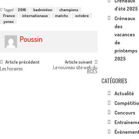
Créneaux
d’été 2025
Tagged
2016
badminton
champions
France
internationaux
matchs
octobre
Créneaux
yonex
des
vacances
Poussin
de
printemps
2025
Post
Article précédent
Article suivant
Le nouveau site web du
Les horaires
BCES
navigation
CATÉGORIES
Actualité
Compétiti
Concours
Entraînem
Événemen