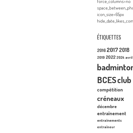
force_columns=no
space_between_pho
icon_size=65px
hide_date_likes_c
ÉTIQUETTES
2017
2018
2016
2022
2019
2024
avril
badminto
BCES
club
compétition
créneaux
décembre
entraînement
entraînements
entraîneur