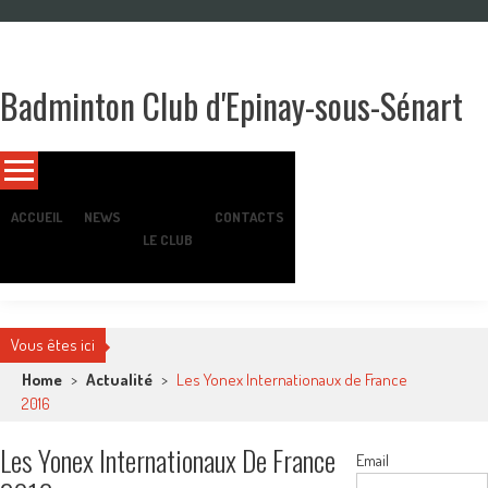
Skip
to
content
Badminton Club d'Epinay-sous-Sénart
Un club pour toute la famille !
ACCUEIL
NEWS
CONTACTS
LE CLUB
Vous êtes ici
Home
>
Actualité
>
Les Yonex Internationaux de France
2016
Les Yonex Internationaux De France
Email