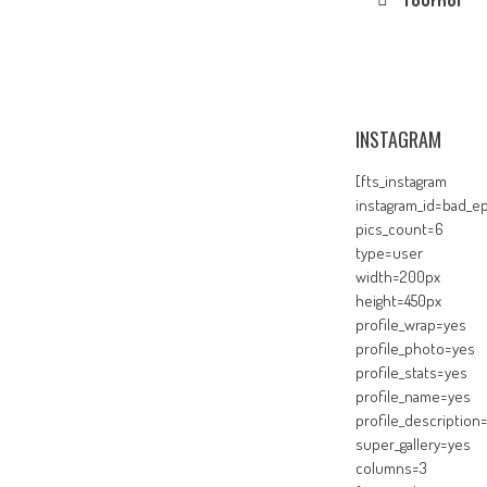
Tournoi
INSTAGRAM
[fts_instagram
instagram_id=bad_ep
pics_count=6
type=user
width=200px
height=450px
profile_wrap=yes
profile_photo=yes
profile_stats=yes
profile_name=yes
profile_description
super_gallery=yes
columns=3