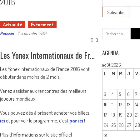
2016
Actualité
Événement
Sear
Poussin
-
7 septembre 2016
for:
0
AGENDA
Les Yonex Internationaux de France 2016
août 2026
Les Yonex Internationaux de France 2016 vont
L
M
M
J
V
débuter dans moins de 2 mois.
Venez assister aux rencontres des meilleurs
3
4
5
6
7
joueurs mondiaux.
10
11
12
13
14
Vous pouvez dès à présent acheter vos billets
17
18
19
20
21
ici
et pour voir le programme, c’est
par ici
!
24
25
26
27
2
Plus d’informations sur le site officiel
31