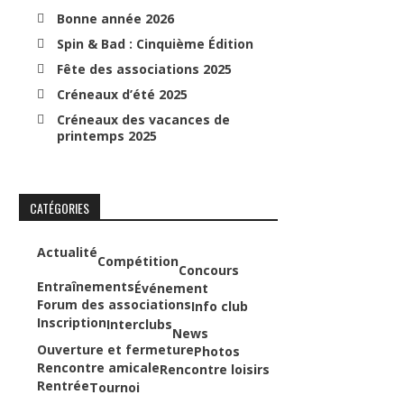
Bonne année 2026
Spin & Bad : Cinquième Édition
Fête des associations 2025
Créneaux d’été 2025
Créneaux des vacances de
printemps 2025
CATÉGORIES
Actualité
Compétition
Concours
Entraînements
Événement
Forum des associations
Info club
Inscription
Interclubs
News
Ouverture et fermeture
Photos
Rencontre amicale
Rencontre loisirs
Rentrée
Tournoi