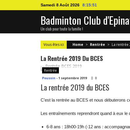
Skip
Samedi 8 Août 2026
8:15:51
to
Badminton Club d'Epina
content
Un club pour toute la famille !
Vous êtes ici
Home
>
Rentrée
>
La rentrée
La Rentrée 2019 Du BCES
Rentrée
Poussin
-
1 septembre 2019
0
La rentrée 2019 du BCES
C’est la
rentrée
au BCES et nous débuterons cett
Les entraînements reprendront quand à eux le dè
6-8 ans : 18h00-19h (-12 ans : accompagnant