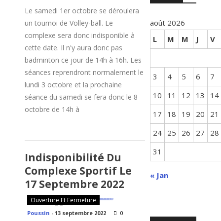
Le samedi 1er octobre se déroulera
août 2026
un tournoi de Volley-ball. Le
complexe sera donc indisponible à
L
M
M
J
V
cette date. Il n'y aura donc pas
badminton ce jour de 14h à 16h. Les
séances reprendront normalement le
3
4
5
6
7
lundi 3 octobre et la prochaine
10
11
12
13
14
séance du samedi se fera donc le 8
octobre de 14h à
17
18
19
20
21
24
25
26
27
28
31
Indisponibilité Du
Complexe Sportif Le
« Jan
17 Septembre 2022
Ouverture Et Fermeture
Poussin
-
13 septembre 2022
0