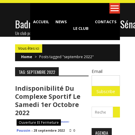
Skip
to
content
Badminton Club d'Epinay-sous-Sén
ACCUEIL
NEWS
CONTACTS
LE CLUB
Un club pour toute la famille !
Vous êtes ici
Home
>
Posts tagged "septembre 2022"
Email
TAG: SEPTEMBRE 2022
Indisponibilité Du
Complexe Sportif Le
Samedi 1er Octobre
Search
2022
for:
Ouverture Et Fermeture
Poussin
-
28 septembre 2022
0
AGENDA