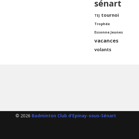
sénart
tournoi
TEJ
Trophée
Essonne Jeunes
vacances
volants
© 2026
Badminton Club d'Epinay-sous-Sénart