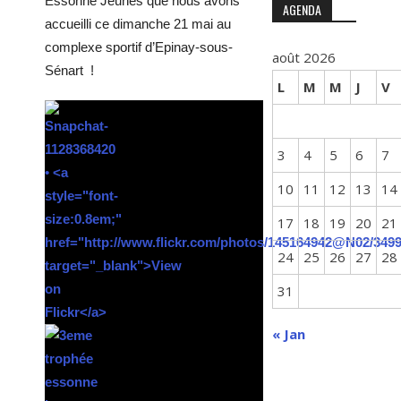
Essonne Jeunes que nous avons
AGENDA
accueilli ce dimanche 21 mai au
complexe sportif d’Epinay-sous-
août 2026
Sénart !
L
M
M
J
V
3
4
5
6
7
10
11
12
13
14
17
18
19
20
21
24
25
26
27
28
31
« Jan