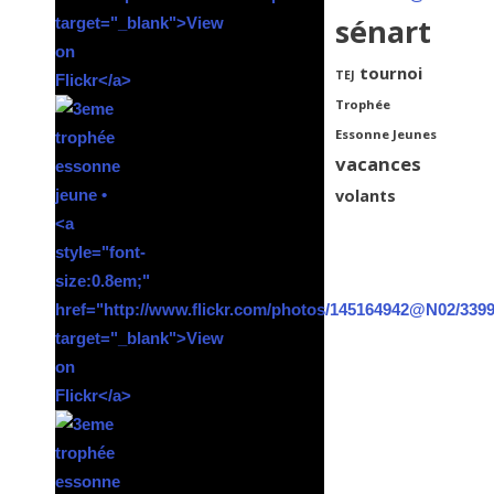
sénart
tournoi
TEJ
Trophée
Essonne Jeunes
vacances
volants