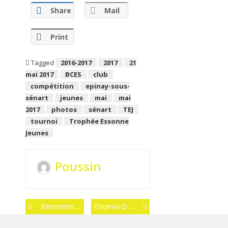
Share
Mail
Print
Tagged
2016-2017
2017
21
mai 2017
BCES
club
compétition
epinay-sous-
sénart
jeunes
mai
mai
2017
photos
sénart
TEJ
tournoi
Trophée Essonne
Jeunes
Poussin
Post
Rencontre Amicale À Nandy 2017 : Photos
Tournoi De Fontainebleau 2017