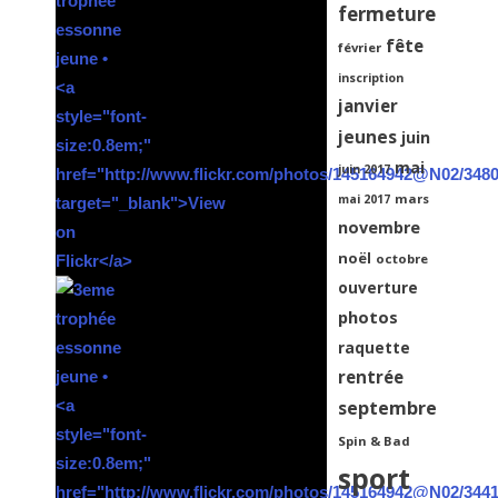
fermeture
fête
février
inscription
janvier
jeunes
juin
mai
juin 2017
mars
mai 2017
novembre
noël
octobre
ouverture
photos
raquette
rentrée
septembre
Spin & Bad
sport