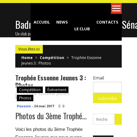
Skip
to
content
Badminton Club d'Epinay-sous-Sén
ACCUEIL
NEWS
CONTACTS
LE CLUB
Un club pour toute la famille !
Vous êtes ici
Home
>
Compétition
>
Trophée Essonne
Jeunes 3 : Photos
Trophée Essonne Jeunes 3 :
Email
Photos
Compétition
Événement
Photos
Poussin
-
24 mai 2017
0
Photos du 3ème Trophée Essonne Jeunes
Search
for:
Voici les photos du 3ème Trophée