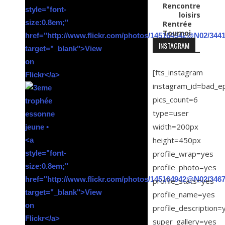
Rencontre
loisirs
Rentrée
Tournoi
INSTAGRAM
[fts_instagram
instagram_id=bad_e
pics_count=6
type=user
width=200px
height=450px
profile_wrap=yes
profile_photo=yes
profile_stats=yes
profile_name=yes
profile_description=
super_gallery=yes