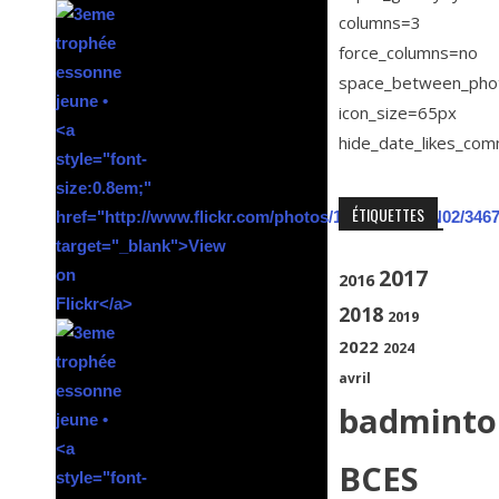
columns=3
force_columns=no
space_between_pho
icon_size=65px
hide_date_likes_co
ÉTIQUETTES
2017
2016
2018
2019
2022
2024
avril
badminto
BCES