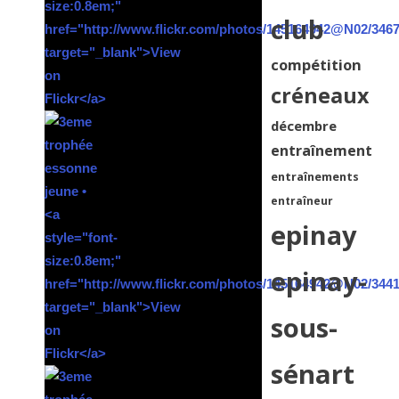
club
compétition
créneaux
décembre
entraînement
entraînements
entraîneur
epinay
epinay-
sous-
sénart