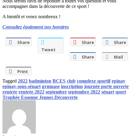
Nous serons ravis de répondre à toutes vos question et vous
accompagner dans la découverte de ce sport !
A bientôt et venez nombreux !
Consultez également nos horaires
Share
Share
Share
Tweet
Share
Mail
Print
Tagged
2022
badminton
BCES
club
complexe sportif
epinay
epinay-sous-sénart
gymnase
inscription
journée porte ouverte
rentrée
rentrée 2022
septembre
septembre 2022
sénart
sport
Trophée Essonne Jeunes Découverte