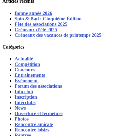
Articles récents
Bonne année 2026
Spin & Bad : Cinquième Édition
Fête des associations 2025
Créneaux d’été 2025
Créneaux des vacances de printemps 2025
Catégories
Actualité
Compétition
Concours
Entraînements
Événement
Forum des associations
Info club
Inscription
Interclubs
News
Ouverture et fermeture
Photos
Rencontre amicale
Rencontre loisirs
Rentrée