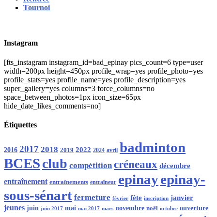
Tournoi
Instagram
[fts_instagram instagram_id=bad_epinay pics_count=6 type=user
width=200px height=450px profile_wrap=yes profile_photo=yes
profile_stats=yes profile_name=yes profile_description=yes
super_gallery=yes columns=3 force_columns=no
space_between_photos=1px icon_size=65px
hide_date_likes_comments=no]
Étiquettes
badminton
2017
2018
2016
2022
2019
2024
avril
BCES
club
créneaux
compétition
décembre
epinay
epinay-
entraînement
entraînements
entraîneur
sous-sénart
fermeture
fête
janvier
février
inscription
jeunes
juin
mai
novembre
noël
ouverture
mars
octobre
juin 2017
mai 2017