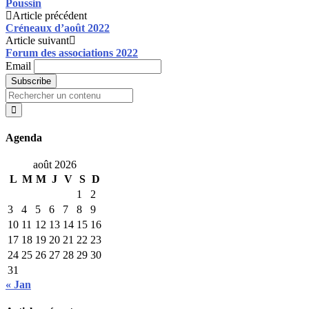
Poussin
Post
Article précédent
Créneaux d’août 2022
navigation
Article suivant
Forum des associations 2022
Email
Search
for:
Agenda
août 2026
L
M
M
J
V
S
D
1
2
3
4
5
6
7
8
9
10
11
12
13
14
15
16
17
18
19
20
21
22
23
24
25
26
27
28
29
30
31
« Jan