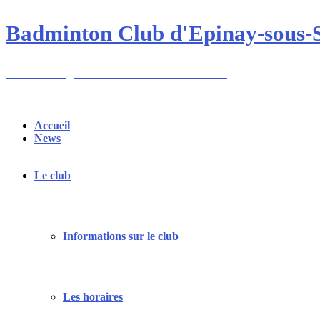
Skip
to
Badminton Club d'Epinay-sous-
content
Un club pour toute la famille !
Accueil
News
Le club
Informations sur le club
Les horaires