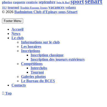
sénart
sport
rentrée
septembre
photos
raquette
Spin & Bad
vacances
tournoi
volants
Trophée Essonne Jeunes
TEJ
© 2026
Badminton Club d'Epinay-sous-Sénart
Footer Menu
Accueil
News
Le club
Informations sur le club
Les horaires
Inscriptions
Inscription classique
Inscription des joueurs extérieurs
Compétitions
Interclubs
Tournoi
Galeries photos
Le Bureau du BCES
Contacts
Top