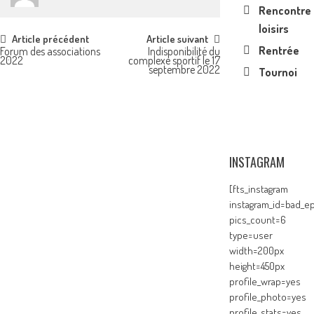
Rencontre
loisirs
Post
Article précédent
Article suivant
Rentrée
Forum des associations
Indisponibilité du
2022
complexe sportif le 17
navigation
septembre 2022
Tournoi
INSTAGRAM
[fts_instagram
instagram_id=bad_ep
pics_count=6
type=user
width=200px
height=450px
profile_wrap=yes
profile_photo=yes
profile_stats=yes