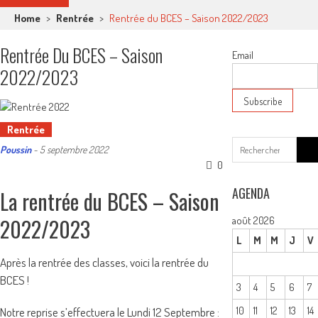
Home
>
Rentrée
>
Rentrée du BCES – Saison 2022/2023
Rentrée Du BCES – Saison
Email
2022/2023
Rentrée
Sear
Poussin
-
5 septembre 2022
for:
0
AGENDA
La rentrée du BCES – Saison
2022/2023
août 2026
L
M
M
J
V
Après la rentrée des classes, voici la rentrée du
BCES !
3
4
5
6
7
10
11
12
13
14
Notre reprise s’effectuera le Lundi 12 Septembre :