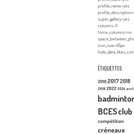
profile_name=yes
profile_description
super_gallery=yes
columns=3
force_columns=no
space_between_pho
icon_size=65px
hide_date_likes_c
ÉTIQUETTES
2017
2018
2016
2022
2019
2024
avril
badminto
BCES
club
compétition
créneaux