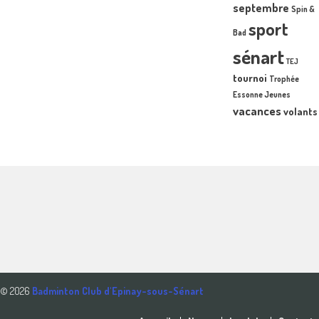
septembre
Spin &
sport
Bad
sénart
TEJ
tournoi
Trophée
Essonne Jeunes
vacances
volants
© 2026
Badminton Club d'Epinay-sous-Sénart