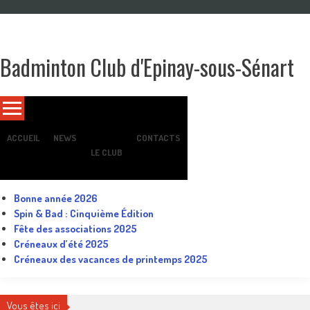
Skip
to
content
Badminton Club d'Epinay-sous-Sénart
Un club pour toute la famille !
ACCUEIL
NEWS
CONTACTS
LE CLUB
Bonne année 2026
Spin & Bad : Cinquième Édition
Fête des associations 2025
Créneaux d’été 2025
Créneaux des vacances de printemps 2025
Vous êtes ici