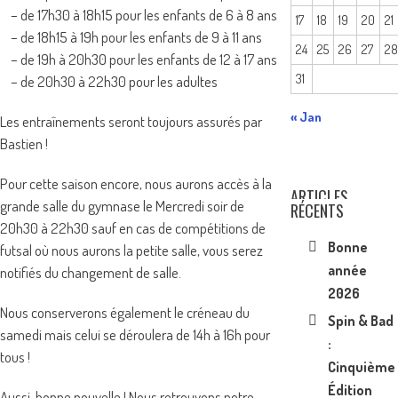
– de 17h30 à 18h15 pour les enfants de 6 à 8 ans
17
18
19
20
21
– de 18h15 à 19h pour les enfants de 9 à 11 ans
24
25
26
27
2
– de 19h à 20h30 pour les enfants de 12 à 17 ans
31
– de 20h30 à 22h30 pour les adultes
« Jan
Les entraînements seront toujours assurés par
Bastien !
Pour cette saison encore, nous aurons accès à la
ARTICLES
grande salle du gymnase le Mercredi soir de
RÉCENTS
20h30 à 22h30 sauf en cas de compétitions de
Bonne
futsal où nous aurons la petite salle, vous serez
année
notifiés du changement de salle.
2026
Nous conserverons également le créneau du
Spin & Bad
samedi mais celui se déroulera de 14h à 16h pour
:
tous !
Cinquième
Édition
Aussi, bonne nouvelle ! Nous retrouvons notre