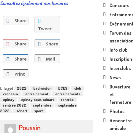
Consultez également nos horaires
Concours
Entraînem
Share
Événemen
Tweet
Forum des
associatio
Share
Share
Info club
Inscription
Share
Mail
Interclubs
Print
News
Ouverture
Tagged
2022
badminton
BCES
club
et
créneaux
entraînement
entraînements
epinay
epinay-sous-sénart
rentrée
fermeture
rentrée 2022
septembre
septembre
Photos
2022
sénart
sport
Rencontre
Poussin
amicale