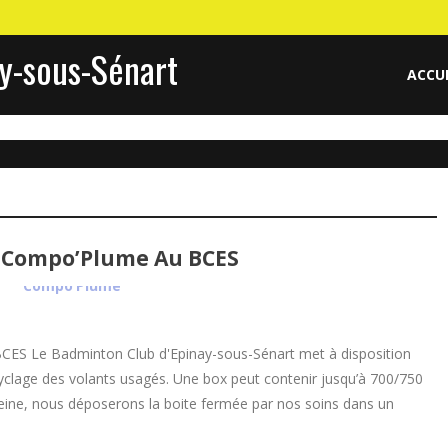
y-sous-Sénart
ACCU
s Compo’Plume Au BCES
BCES Le Badminton Club d'Epinay-sous-Sénart met à disposition
clage des volants usagés. Une box peut contenir jusqu’à 700/750
pleine, nous déposerons la boite fermée par nos soins dans un