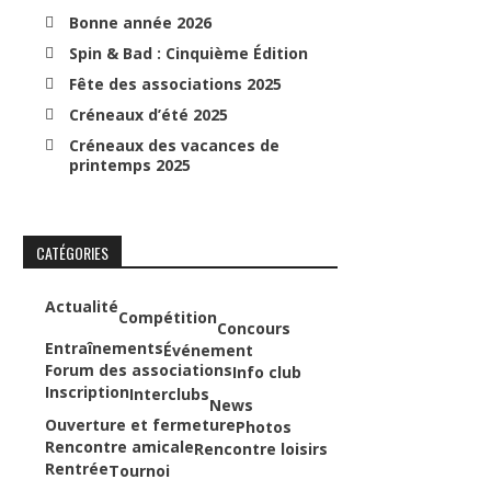
Bonne année 2026
Spin & Bad : Cinquième Édition
Fête des associations 2025
Créneaux d’été 2025
Créneaux des vacances de
printemps 2025
CATÉGORIES
Actualité
Compétition
Concours
Entraînements
Événement
Forum des associations
Info club
Inscription
Interclubs
News
Ouverture et fermeture
Photos
Rencontre amicale
Rencontre loisirs
Rentrée
Tournoi