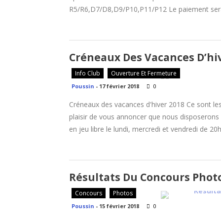
R5/R6,D7/D8,D9/P10,P11/P12 Le paiement sera à
Créneaux Des Vacances D’hi
Info Club
Ouverture Et Fermeture
Poussin
-
17 février 2018
0
Créneaux des vacances d'hiver 2018 Ce sont les
plaisir de vous annoncer que nous disposerons
en jeu libre le lundi, mercredi et vendredi de 20
Résultats Du Concours Phot
Concours
Photos
Poussin
-
15 février 2018
0