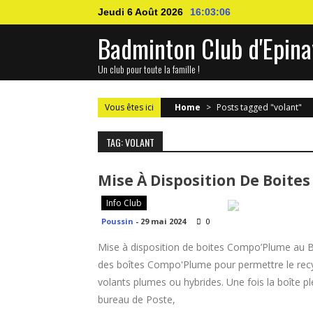
Skip
Jeudi 6 Août 2026
16:03:06
to
Badminton Club d'Epina
content
Un club pour toute la famille !
Vous êtes ici
Home
>
Posts tagged "volant"
TAG: VOLANT
Mise À Disposition De Boite
Info Club
Poussin
-
29 mai 2024
0
Mise à disposition de boites Compo’Plume au 
des boîtes Compo'Plume pour permettre le recy
volants plumes ou hybrides. Une fois la boîte 
bureau de Poste,