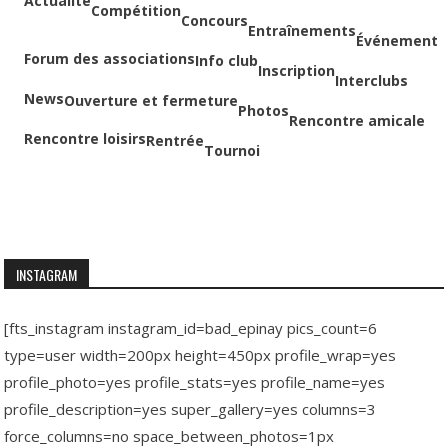
Actualité
Compétition
Concours
Entraînements
Événement
Forum des associations
Info club
Inscription
Interclubs
News
Ouverture et fermeture
Photos
Rencontre amicale
Rencontre loisirs
Rentrée
Tournoi
INSTAGRAM
[fts_instagram instagram_id=bad_epinay pics_count=6
type=user width=200px height=450px profile_wrap=yes
profile_photo=yes profile_stats=yes profile_name=yes
profile_description=yes super_gallery=yes columns=3
force_columns=no space_between_photos=1px