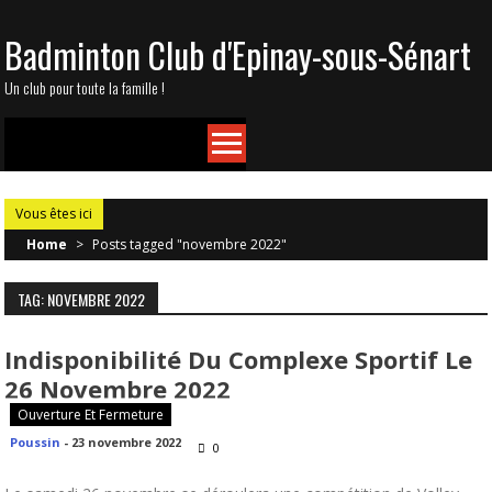
Skip
Badminton Club d'Epinay-sous-Sénart
to
content
Un club pour toute la famille !
Vous êtes ici
Home
>
Posts tagged "novembre 2022"
TAG: NOVEMBRE 2022
Indisponibilité Du Complexe Sportif Le
26 Novembre 2022
Ouverture Et Fermeture
Poussin
-
23 novembre 2022
0