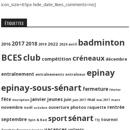
icon_size=65px hide_date_likes_comments=no]
ÉTIQUETTES
badminton
2017
2018
2022
2016
2019
2024
avril
BCES
club
créneaux
compétition
décembre
epinay
entraînement
entraînements
entraîneur
epinay-sous-sénart
fermeture
février
jeunes
fête
janvier
juin
mai
mars
inscription
juin 2017
mai 2017
photos
rentrée
novembre
ouverture
raquette
noël
octobre
sénart
sport
septembre
tournoi
Spin & Bad
TEJ
vacances
volants
Trophée Essonne Jeunes