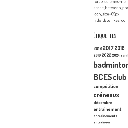
force_columns=no
space_between_pho
icon_size=65px
hide_date_likes_c
ÉTIQUETTES
2017
2018
2016
2022
2019
2024
avril
badminto
BCES
club
compétition
créneaux
décembre
entraînement
entraînements
entraîneur