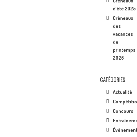
Créneaux
d’été 2025
Créneaux
des
vacances
de
printemps
2025
CATÉGORIES
Actualité
Compétiti
Concours
Entraînem
Événemen