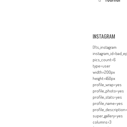
Tournoi
INSTAGRAM
[fts_instagram
instagram_id=bad_ep
pics_count=6
type=user
width=200px
height=450px
profile_wrap=yes
profile_photo=yes
profile_stats=yes
profile_name=yes
profile_description
super_gallery=yes
columns=3