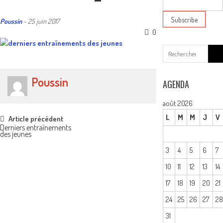
Poussin
-
25 juin 2017
0
Sear
for:
Poussin
AGENDA
août 2026
Post
L
M
M
J
V
Article précédent
Derniers entraînements
des jeunes
navigation
3
4
5
6
7
10
11
12
13
14
17
18
19
20
21
24
25
26
27
2
31