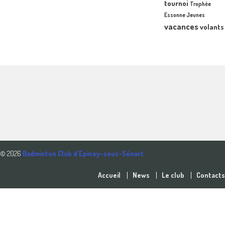
tournoi
Trophée
Essonne Jeunes
vacances
volants
© 2026
Badminton Club d'Epinay-sous-Sénart
Accueil
News
Le club
Contacts