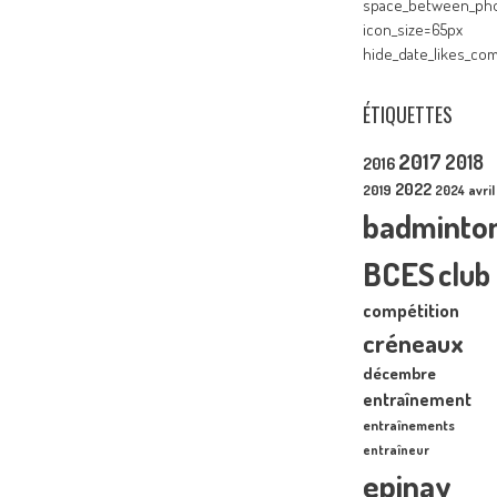
space_between_pho
icon_size=65px
hide_date_likes_c
ÉTIQUETTES
2017
2018
2016
2022
2019
2024
avril
badminto
BCES
club
compétition
créneaux
décembre
entraînement
entraînements
entraîneur
epinay