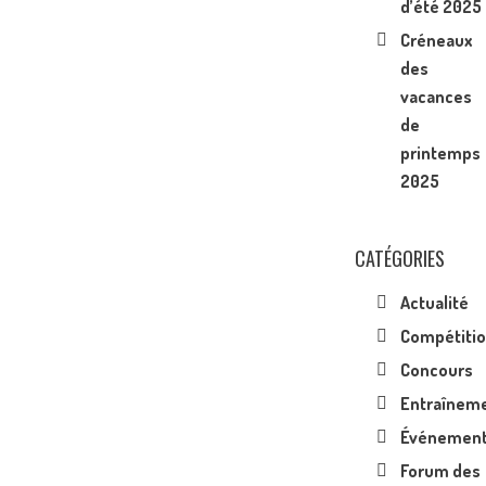
d’été 2025
Créneaux
des
vacances
de
printemps
2025
CATÉGORIES
Actualité
Compétiti
Concours
Entraînem
Événemen
Forum des