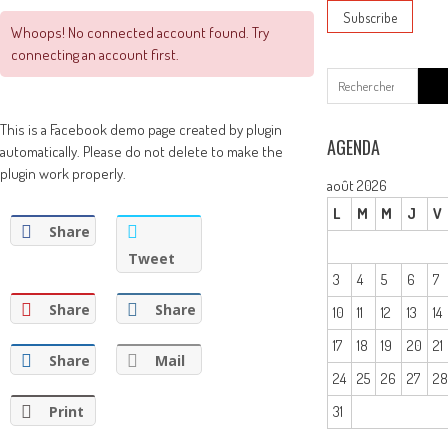
Whoops! No connected account found. Try
connecting an account first.
Sear
for:
This is a Facebook demo page created by plugin
AGENDA
automatically. Please do not delete to make the
plugin work properly.
août 2026
L
M
M
J
V
Share
Tweet
3
4
5
6
7
Share
Share
10
11
12
13
14
17
18
19
20
21
Share
Mail
24
25
26
27
2
Print
31