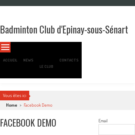
Skip
to
content
Badminton Club d'Epinay-sous-Sénart
Un club pour toute la famille !
ACCUEIL
NEWS
CONTACTS
LE CLUB
Vous êtes ici
Home
>
Facebook Demo
FACEBOOK DEMO
Email