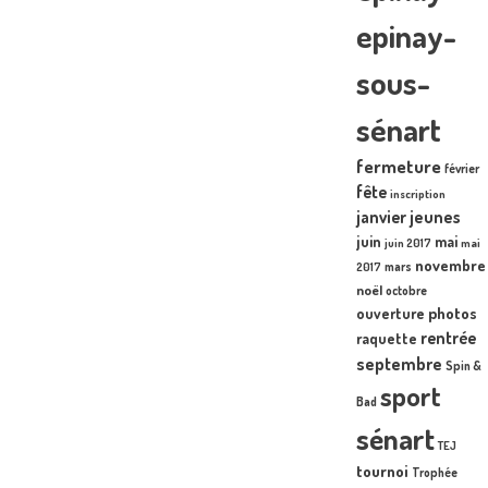
epinay-
sous-
sénart
fermeture
février
fête
inscription
janvier
jeunes
juin
mai
juin 2017
mai
novembre
mars
2017
noël
octobre
photos
ouverture
rentrée
raquette
septembre
Spin &
sport
Bad
sénart
TEJ
tournoi
Trophée