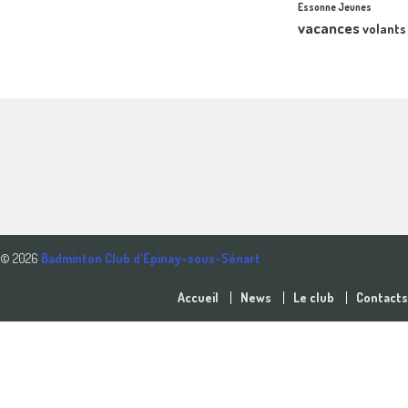
Essonne Jeunes
vacances
volants
© 2026
Badminton Club d'Epinay-sous-Sénart
Accueil
News
Le club
Contacts