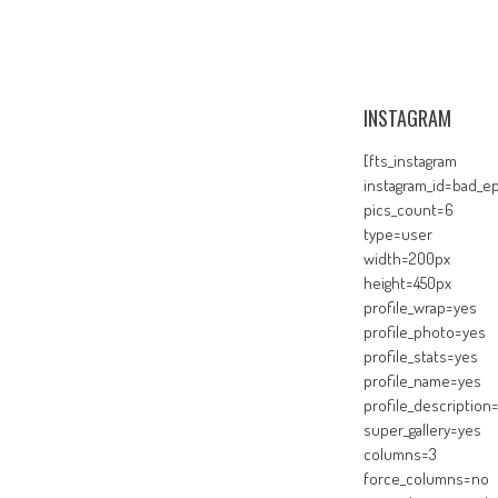
INSTAGRAM
[fts_instagram
instagram_id=bad_ep
pics_count=6
type=user
width=200px
height=450px
profile_wrap=yes
profile_photo=yes
profile_stats=yes
profile_name=yes
profile_description
super_gallery=yes
columns=3
force_columns=no