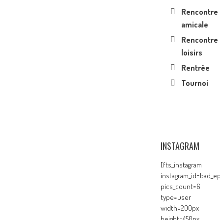
Rencontre
amicale
Rencontre
loisirs
Rentrée
Tournoi
INSTAGRAM
[fts_instagram
instagram_id=bad_ep
pics_count=6
type=user
width=200px
height=450px