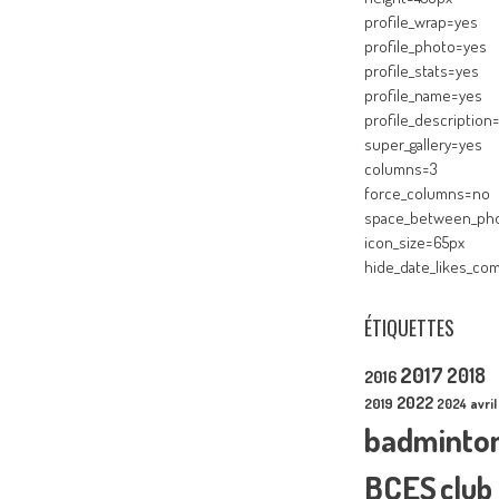
profile_wrap=yes
profile_photo=yes
profile_stats=yes
profile_name=yes
profile_description
super_gallery=yes
columns=3
force_columns=no
space_between_pho
icon_size=65px
hide_date_likes_c
ÉTIQUETTES
2017
2018
2016
2022
2019
2024
avril
badminto
BCES
club