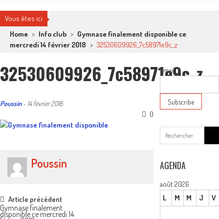
Vous êtes ici
Home
>
Info club
>
Gymnase finalement disponible ce
mercredi 14 février 2018
>
32530609926_7c58971e9c_z
32530609926_7c58971e9c_z
Email
Poussin
-
14 février 2018
0
Sear
for:
Poussin
AGENDA
août 2026
Post
L
M
M
J
V
Article précédent
Gymnase finalement
disponible ce mercredi 14