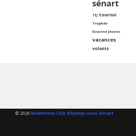
sénart
tournoi
TEJ
Trophée
Essonne Jeunes
vacances
volants
© 2026
Badminton Club d'Epinay-sous-Sénart