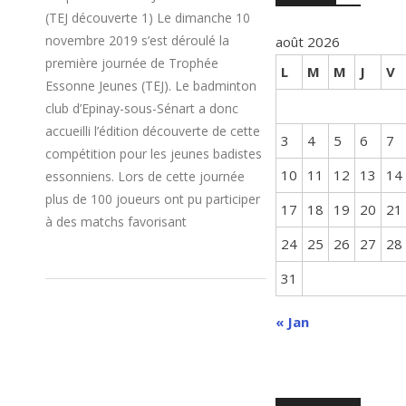
(TEJ découverte 1) Le dimanche 10
novembre 2019 s’est déroulé la
août 2026
première journée de Trophée
L
M
M
J
V
Essonne Jeunes (TEJ). Le badminton
club d’Epinay-sous-Sénart a donc
accueilli l’édition découverte de cette
3
4
5
6
7
compétition pour les jeunes badistes
10
11
12
13
14
essonniens. Lors de cette journée
plus de 100 joueurs ont pu participer
17
18
19
20
21
à des matchs favorisant
24
25
26
27
28
31
« Jan