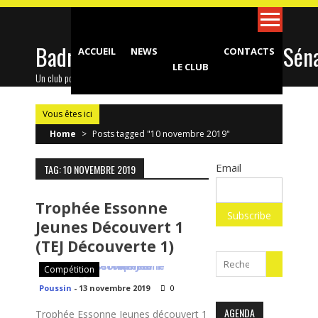
Skip
to
content
Badminton Club d'Epinay-sous-Sén
ACCUEIL
NEWS
CONTACTS
LE CLUB
Un club pour toute la famille !
Vous êtes ici
Home
>
Posts tagged "10 novembre 2019"
Email
TAG: 10 NOVEMBRE 2019
Trophée Essonne
Jeunes Découvert 1
(TEJ Découverte 1)
Search
Compétition
for:
Poussin
-
13 novembre 2019
0
AGENDA
Trophée Essonne Jeunes découvert 1