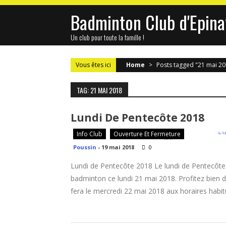
Skip
Badminton Club d'Epina
to
content
Un club pour toute la famille !
Vous êtes ici
Home
>
Posts tagged "21 mai 20
TAG: 21 MAI 2018
Lundi De Pentecôte 2018
Info Club
Ouverture Et Fermeture
Poussin
-
19 mai 2018
0
Lundi de Pentecôte 2018 Le lundi de Pentecôte a
badminton ce lundi 21 mai 2018. Profitez bien 
fera le mercredi 22 mai 2018 aux horaires habi