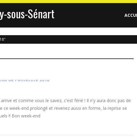
y-sous-Sénart
ACCU
18"
rrive et comme vous le savez, c'est férié ! Il n'y aura donc pas de
de ce week-end prolongé et revenez aussi en forme, la reprise se
tuels !! Bon week-end