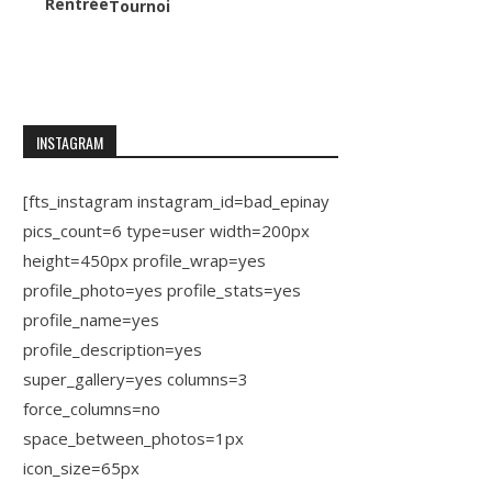
Rentrée
Tournoi
INSTAGRAM
[fts_instagram instagram_id=bad_epinay
pics_count=6 type=user width=200px
height=450px profile_wrap=yes
profile_photo=yes profile_stats=yes
profile_name=yes
profile_description=yes
super_gallery=yes columns=3
force_columns=no
space_between_photos=1px
icon_size=65px