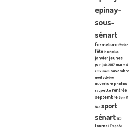
epinay-
sous-
sénart
fermeture
février
fête
inscription
janvier
jeunes
juin
mai
juin 2017
mai
novembre
mars
2017
noël
octobre
photos
ouverture
rentrée
raquette
septembre
Spin &
sport
Bad
sénart
TEJ
tournoi
Trophée