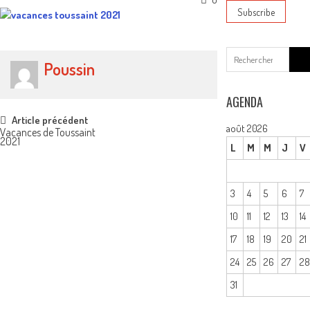
Sear
Poussin
for:
AGENDA
Post
Article précédent
août 2026
Vacances de Toussaint
2021
navigation
L
M
M
J
V
3
4
5
6
7
10
11
12
13
14
17
18
19
20
21
24
25
26
27
2
31