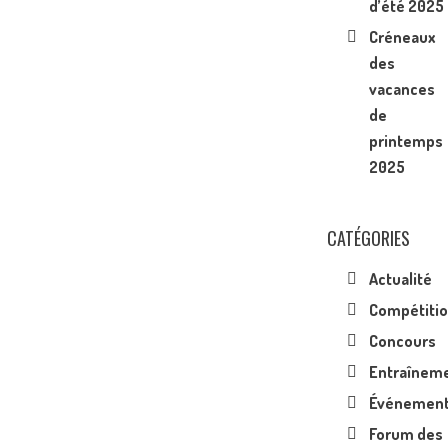
d’été 2025
Créneaux
des
vacances
de
printemps
2025
CATÉGORIES
Actualité
Compétiti
Concours
Entraînem
Événemen
Forum des