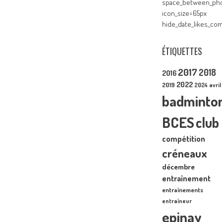
space_between_pho
icon_size=65px
hide_date_likes_c
ÉTIQUETTES
2017
2018
2016
2022
2019
2024
avril
badminto
BCES
club
compétition
créneaux
décembre
entraînement
entraînements
entraîneur
epinay