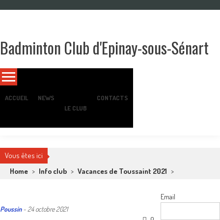
Skip
to
content
Badminton Club d'Epinay-sous-Sénart
Un club pour toute la famille !
ACCUEIL
NEWS
CONTACTS
LE CLUB
Vous êtes ici
Home
>
Info club
>
Vacances de Toussaint 2021
>
Email
Poussin
-
24 octobre 2021
0