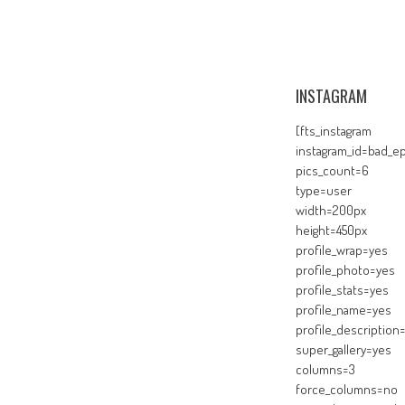
INSTAGRAM
[fts_instagram
instagram_id=bad_ep
pics_count=6
type=user
width=200px
height=450px
profile_wrap=yes
profile_photo=yes
profile_stats=yes
profile_name=yes
profile_description
super_gallery=yes
columns=3
force_columns=no