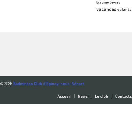
Essonne Jeunes
vacances
volants
© 2026
Badminton Club d'Epinay-sous-Sénart
Accueil
News
Le club
Contacts