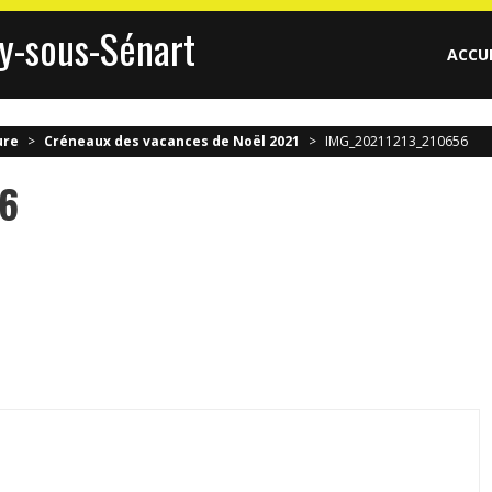
y-sous-Sénart
ACCU
ure
>
Créneaux des vacances de Noël 2021
>
IMG_20211213_210656
6