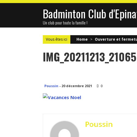
Skip
Badminton Club d'Epina
to
content
Un club pour toute la famille !
Vous êtes ici
Home
>
Ouverture et fermet
IMG_20211213_21065
Poussin
-
20 décembre 2021
0
Poussin