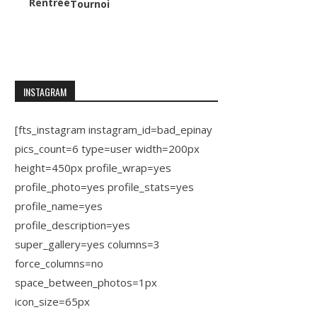
Rentrée
Tournoi
INSTAGRAM
[fts_instagram instagram_id=bad_epinay
pics_count=6 type=user width=200px
height=450px profile_wrap=yes
profile_photo=yes profile_stats=yes
profile_name=yes
profile_description=yes
super_gallery=yes columns=3
force_columns=no
space_between_photos=1px
icon_size=65px