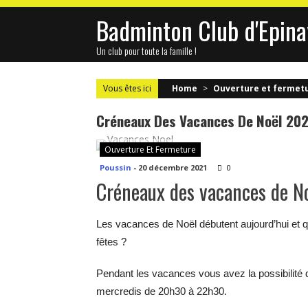
Skip
Badminton Club d'Epina
to
content
Un club pour toute la famille !
Vous êtes ici
Home
>
Ouverture et fermet
Créneaux Des Vacances De Noël 202
Ouverture Et Fermeture
Poussin
-
20 décembre 2021
0
Créneaux des vacances de N
Les vacances de Noël débutent aujourd’hui et q
fêtes ?
Pendant les vacances vous avez la possibilité de
mercredis de 20h30 à 22h30.