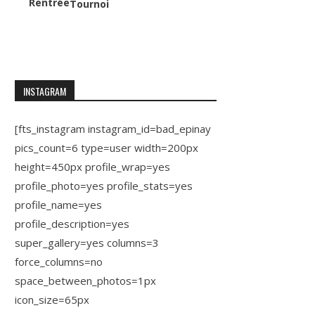
Rentrée
Tournoi
INSTAGRAM
[fts_instagram instagram_id=bad_epinay
pics_count=6 type=user width=200px
height=450px profile_wrap=yes
profile_photo=yes profile_stats=yes
profile_name=yes
profile_description=yes
super_gallery=yes columns=3
force_columns=no
space_between_photos=1px
icon_size=65px