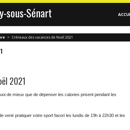
y-sous-Sénart
ACCU
ure
>
Créneaux des vacances de Noël 2021
1
oël 2021
uoi de mieux que de dépenser les calories prisent pendant les
 venir pratiquer votre sport favori les lundis de 19h à 22h30 et les