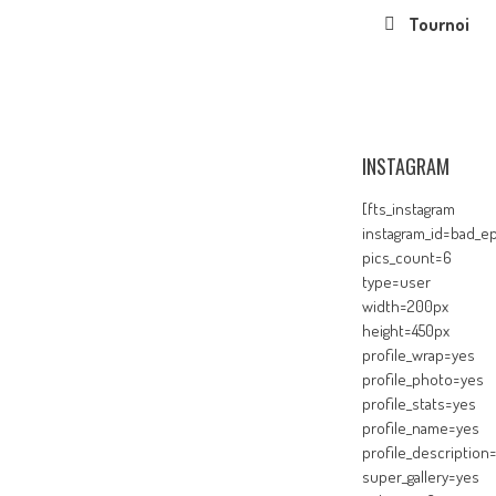
Tournoi
INSTAGRAM
[fts_instagram
instagram_id=bad_ep
pics_count=6
type=user
width=200px
height=450px
profile_wrap=yes
profile_photo=yes
profile_stats=yes
profile_name=yes
profile_description
super_gallery=yes