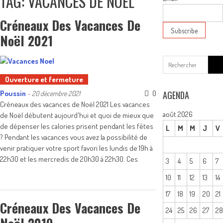
TAG: VACANCES DE NOËL
Créneaux Des Vacances De
Noël 2021
Sear
for:
Ouverture et fermeture
Poussin
0
AGENDA
-
20 décembre 2021
Créneaux des vacances de Noël 2021 Les vacances
août 2026
de Noël débutent aujourd'hui et quoi de mieux que
de dépenser les calories prisent pendant les fêtes
L
M
M
J
V
? Pendant les vacances vous avez la possibilité de
venir pratiquer votre sport favori les lundis de 19h à
22h30 et les mercredis de 20h30 à 22h30. Ces
3
4
5
6
7
10
11
12
13
14
17
18
19
20
21
Créneaux Des Vacances De
24
25
26
27
2