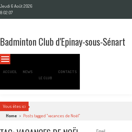
Skip
Jeudi 6 Août 2026
to
8:02:09
content
Badminton Club d'Epinay-sous-Sénart
Un club pour toute la famille !
ACCUEIL
NEWS
CONTACTS
LE CLUB
Vous êtes ici
Home
>
Posts tagged "vacances de Noël"
Email