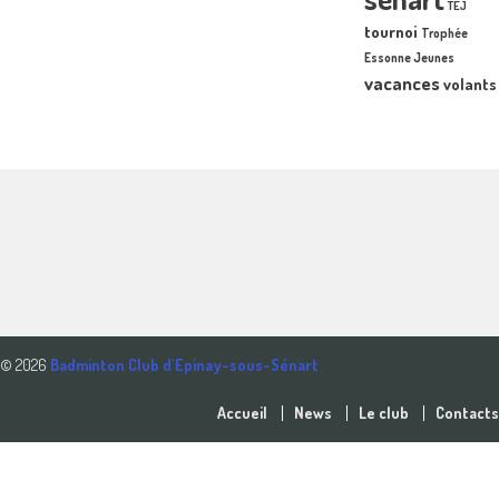
TEJ
tournoi
Trophée
Essonne Jeunes
vacances
volants
© 2026
Badminton Club d'Epinay-sous-Sénart
Accueil
News
Le club
Contacts