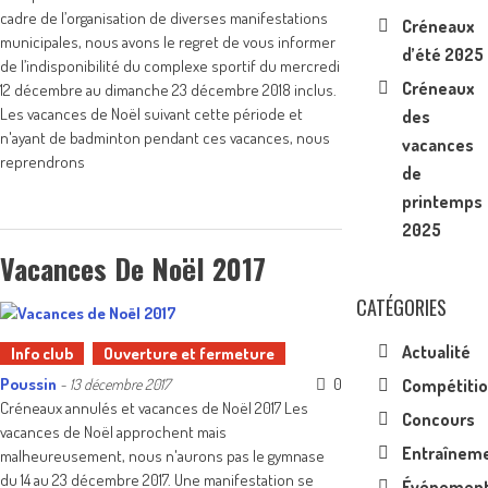
cadre de l’organisation de diverses manifestations
Créneaux
municipales, nous avons le regret de vous informer
d’été 2025
de l’indisponibilité du complexe sportif du mercredi
Créneaux
12 décembre au dimanche 23 décembre 2018 inclus.
Les vacances de Noël suivant cette période et
des
n'ayant de badminton pendant ces vacances, nous
vacances
reprendrons
de
printemps
2025
Vacances De Noël 2017
CATÉGORIES
Actualité
Info club
Ouverture et fermeture
Poussin
0
-
13 décembre 2017
Compétiti
Créneaux annulés et vacances de Noël 2017 Les
Concours
vacances de Noël approchent mais
Entraînem
malheureusement, nous n'aurons pas le gymnase
du 14 au 23 décembre 2017. Une manifestation se
Événemen