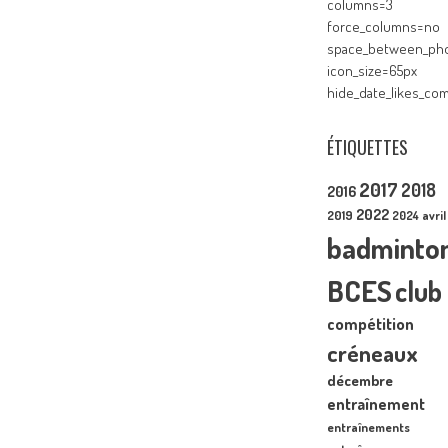
columns=3
force_columns=no
space_between_pho
icon_size=65px
hide_date_likes_c
ÉTIQUETTES
2017
2018
2016
2022
2019
2024
avril
badminto
BCES
club
compétition
créneaux
décembre
entraînement
entraînements