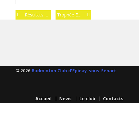
Post
Résultats Du Tournoi De Chilly Mazarin 2017 : Chiroq Bad Tour VIII
Trophée Essonne Jeunes 3
navigation
© 2026
Badminton Club d'Epinay-sous-Sénart
Accueil
News
Le club
Contacts