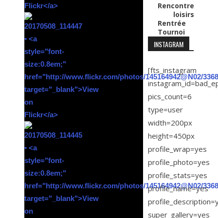
Rencontre
loisirs
Rentrée
Tournoi
INSTAGRAM
[fts_instagram
instagram_id=bad_e
pics_count=6
type=user
width=200px
height=450px
profile_wrap=yes
profile_photo=yes
profile_stats=yes
profile_name=yes
profile_description=
super_gallery=yes