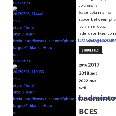
columns=3
force_columns=no
space_between_pho
icon_size=65px
hide_date_likes_co
ÉTIQUETTES
2017
2016
2018
2019
2022
2024
avril
badminto
BCES