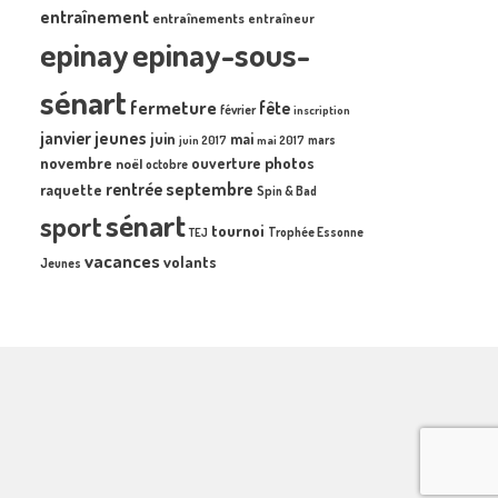
entraînement
entraînements
entraîneur
epinay
epinay-sous-
sénart
fermeture
fête
février
inscription
janvier
jeunes
juin
mai
mars
juin 2017
mai 2017
novembre
photos
ouverture
noël
octobre
septembre
rentrée
raquette
Spin & Bad
sénart
sport
tournoi
Trophée Essonne
TEJ
vacances
volants
Jeunes