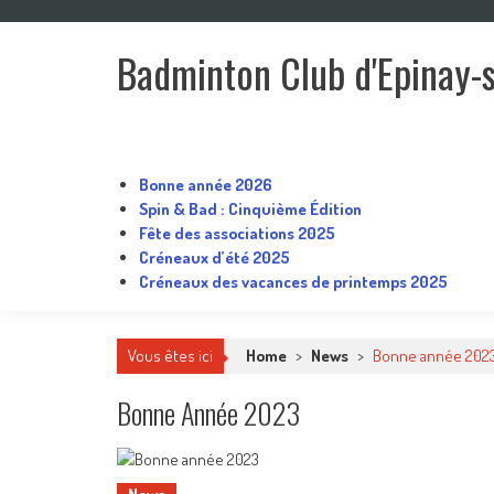
Skip
to
Badminton Club d'Epinay-
content
Un club pour toute la famille !
Bonne année 2026
Spin & Bad : Cinquième Édition
Fête des associations 2025
Créneaux d’été 2025
Créneaux des vacances de printemps 2025
Vous êtes ici
Home
>
News
>
Bonne année 202
Bonne Année 2023