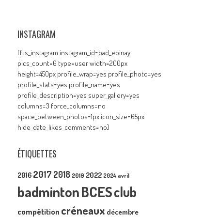
INSTAGRAM
[fts_instagram instagram_id=bad_epinay
pics_count=6 type=user width=200px
height=450px profile_wrap=yes profile_photo=yes
profile_stats=yes profile_name=yes
profile_description=yes super_gallery=yes
columns=3 force_columns=no
space_between_photos=1px icon_size=65px
hide_date_likes_comments=no]
ÉTIQUETTES
2017
2018
2016
2022
2019
2024
avril
badminton
BCES
club
créneaux
compétition
décembre