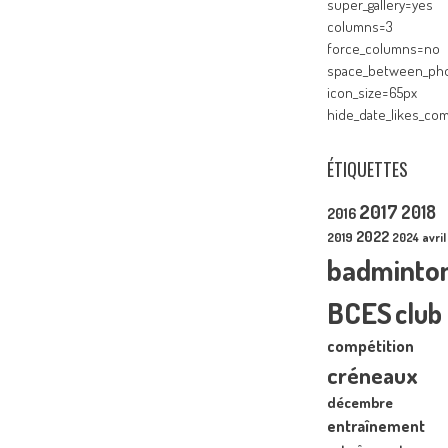
super_gallery=yes
columns=3
force_columns=no
space_between_pho
icon_size=65px
hide_date_likes_c
ÉTIQUETTES
2017
2018
2016
2022
2019
2024
avril
badminto
BCES
club
compétition
créneaux
décembre
entraînement