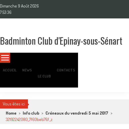
Skip
Dimanche 9 Août 2026
to
7:53:37
content
Badminton Club d'Epinay-sous-Sénart
Un club pour toute la famille !
ACCUEIL
NEWS
CONTACTS
LE CLUB
Vous êtes ici
Home
>
Info club
>
Créneaux du vendredi 5 mai 2017
>
32192242080_7f60beb76f_z