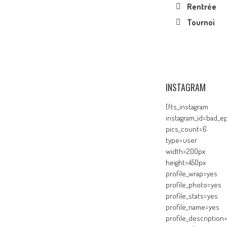
Rentrée
Tournoi
INSTAGRAM
[fts_instagram
instagram_id=bad_ep
pics_count=6
type=user
width=200px
height=450px
profile_wrap=yes
profile_photo=yes
profile_stats=yes
profile_name=yes
profile_description