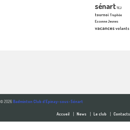
sénart
TEJ
tournoi
Trophée
Essonne Jeunes
vacances
volants
© 2026
Badminton Club d'Epinay-sous-Sénart
Accueil
News
Le club
Contacts