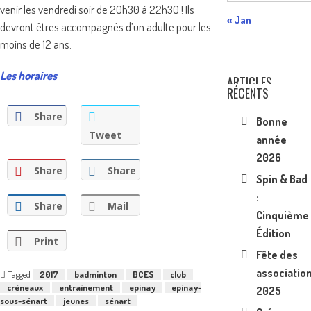
venir les vendredi soir de 20h30 à 22h30 ! Ils
« Jan
devront êtres accompagnés d’un adulte pour les
moins de 12 ans.
Les horaires
ARTICLES
RÉCENTS
Share
Bonne
Tweet
année
2026
Share
Share
Spin & Bad
:
Share
Mail
Cinquième
Édition
Print
Fête des
associatio
Tagged
2017
badminton
BCES
club
créneaux
entraînement
epinay
epinay-
2025
sous-sénart
jeunes
sénart