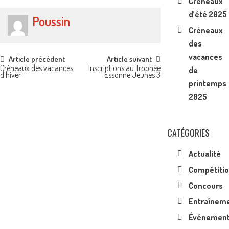
Créneaux
d’été 2025
Poussin
Créneaux
des
vacances
Post
Article précédent
Article suivant
Créneaux des vacances
Inscriptions au Trophée
de
d’hiver
Essonne Jeunes 3
navigation
printemps
2025
CATÉGORIES
Actualité
Compétiti
Concours
Entraînem
Événemen