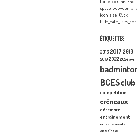
force_columns=no
space_between_pho
icon_size=65px
hide_date_likes_c
ÉTIQUETTES
2017
2018
2016
2022
2019
2024
avril
badminto
BCES
club
compétition
créneaux
décembre
entraînement
entraînements
entraîneur