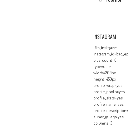
Tournoi
INSTAGRAM
[fts_instagram
instagram_id=bad_ep
pics_count=6
type=user
width=200px
height=450px
profile_wrap=yes
profile_photo=yes
profile_stats=yes
profile_name=yes
profile_description
super_gallery=yes
columns=3