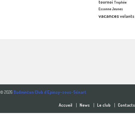
tournoi
Trophée
Essonne Jeunes
vacances
volants
© 2026
Badminton Club d'Epinay-sous-Sénart
Accueil
News
Le club
Contacts