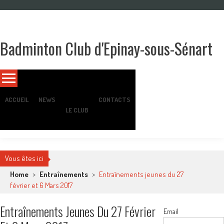
Skip
to
content
Badminton Club d'Epinay-sous-Sénart
Un club pour toute la famille !
ACCUEIL
NEWS
CONTACTS
LE CLUB
Vous êtes ici
Home
>
Entraînements
>
Entraînements jeunes du 27
février et 6 Mars 2017
Entraînements Jeunes Du 27 Février
Email