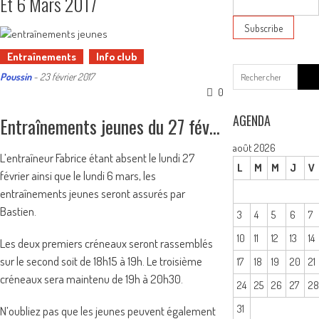
Et 6 Mars 2017
Entraînements
Info club
Sear
Poussin
-
23 février 2017
for:
0
AGENDA
Entraînements jeunes du 27 février et 6 Mars 2017
août 2026
L’entraîneur Fabrice étant absent le lundi 27
L
M
M
J
V
février ainsi que le lundi 6 mars, les
entraînements jeunes seront assurés par
Bastien.
3
4
5
6
7
10
11
12
13
14
Les deux premiers créneaux seront rassemblés
sur le second soit de 18h15 à 19h. Le troisième
17
18
19
20
21
créneaux sera maintenu de 19h à 20h30.
24
25
26
27
2
31
N’oubliez pas que les jeunes peuvent également