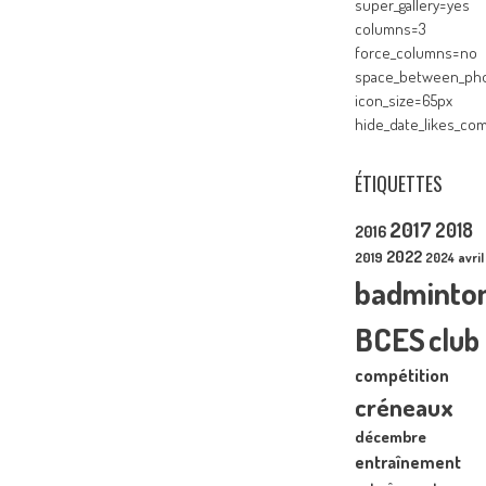
super_gallery=yes
columns=3
force_columns=no
space_between_pho
icon_size=65px
hide_date_likes_c
ÉTIQUETTES
2017
2018
2016
2022
2019
2024
avril
badminto
BCES
club
compétition
créneaux
décembre
entraînement