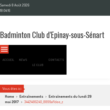
Skip
Samedi 8 Août 2026
to
18:04:18
content
Badminton Club d'Epinay-sous-Sénart
Un club pour toute la famille !
ACCUEIL
NEWS
CONTACTS
LE CLUB
Vous êtes ici
Home
>
Entraînements
>
Entraînements du lundi 29
mai 2017
>
34421486240_8899af1dee_z