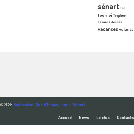
sénart
TEJ
tournoi
Trophée
Essonne Jeunes
vacances
volants
© 2026
Badminton Club d'Epinay-sous-Sénart
Accueil
News
Le club
Contacts