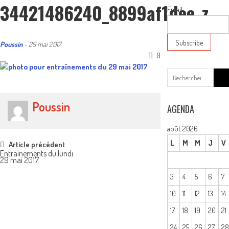
34421486240_8899af1dee_z
Email
Poussin
-
29 mai 2017
0
Sear
for:
Poussin
AGENDA
août 2026
Post
L
M
M
J
V
Article précédent
Entraînements du lundi
29 mai 2017
navigation
3
4
5
6
7
10
11
12
13
14
17
18
19
20
21
24
25
26
27
2