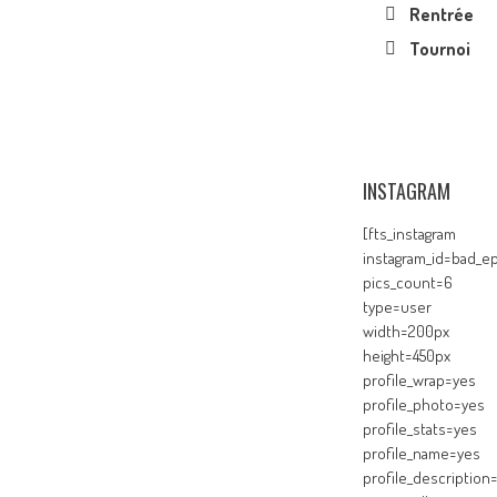
Rentrée
Tournoi
INSTAGRAM
[fts_instagram
instagram_id=bad_ep
pics_count=6
type=user
width=200px
height=450px
profile_wrap=yes
profile_photo=yes
profile_stats=yes
profile_name=yes
profile_description