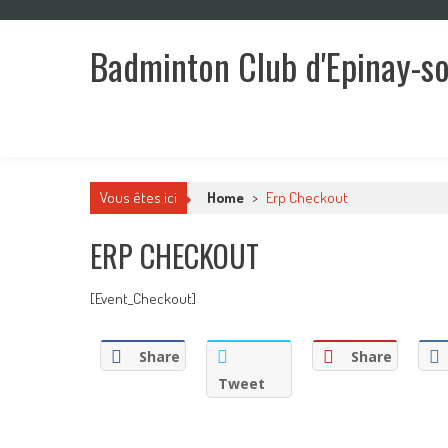
Skip
to
Badminton Club d'Epinay-s
content
Un club pour toute la famille !
Vous êtes ici
Home
>
Erp Checkout
ERP CHECKOUT
[Event_Checkout]
Share
Share
Tweet