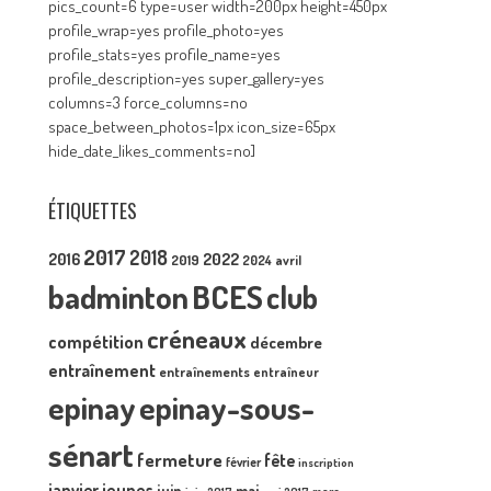
pics_count=6 type=user width=200px height=450px
profile_wrap=yes profile_photo=yes
profile_stats=yes profile_name=yes
profile_description=yes super_gallery=yes
columns=3 force_columns=no
space_between_photos=1px icon_size=65px
hide_date_likes_comments=no]
ÉTIQUETTES
2017
2018
2016
2022
2019
2024
avril
badminton
BCES
club
créneaux
compétition
décembre
entraînement
entraînements
entraîneur
epinay
epinay-sous-
sénart
fermeture
fête
février
inscription
janvier
jeunes
juin
mai