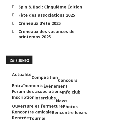
Spin & Bad : Cinquième Édition
Fête des associations 2025
Créneaux d’été 2025
Créneaux des vacances de
printemps 2025
CATÉGORIES
Actualité
Compétition
Concours
Entraînements
Événement
Forum des associations
Info club
Inscription
Interclubs
News
Ouverture et fermeture
Photos
Rencontre amicale
Rencontre loisirs
Rentrée
Tournoi