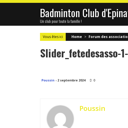
Skip
Badminton Club d'Epina
to
content
Un club pour toute la famille !
Vous êtes ici
Home
>
Forum des associati
Slider_fetedesasso-1
Poussin
-
2 septembre 2024
0
Poussin