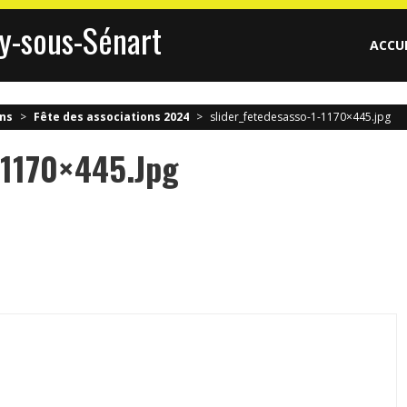
y-sous-Sénart
ACCU
ons
>
Fête des associations 2024
>
slider_fetedesasso-1-1170×445.jpg
-1170×445.jpg