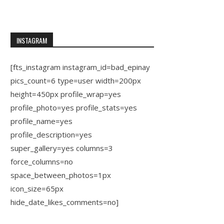
INSTAGRAM
[fts_instagram instagram_id=bad_epinay
pics_count=6 type=user width=200px
height=450px profile_wrap=yes
profile_photo=yes profile_stats=yes
profile_name=yes
profile_description=yes
super_gallery=yes columns=3
force_columns=no
space_between_photos=1px
icon_size=65px
hide_date_likes_comments=no]