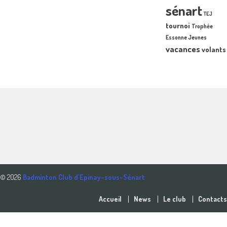
sénart
TEJ
tournoi
Trophée
Essonne Jeunes
vacances
volants
© 2026
Badminton Club d'Epinay-sous-Sénart
Accueil
News
Le club
Contacts