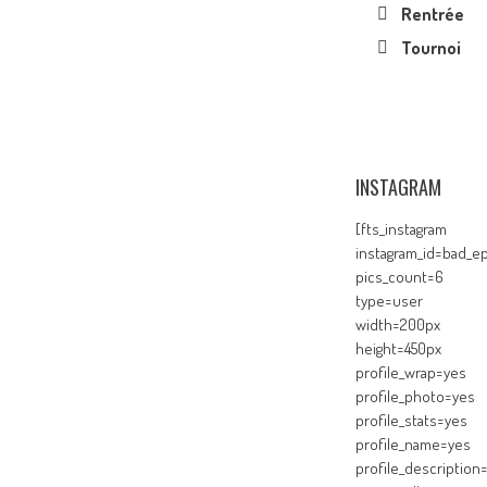
Rentrée
Tournoi
INSTAGRAM
[fts_instagram
instagram_id=bad_ep
pics_count=6
type=user
width=200px
height=450px
profile_wrap=yes
profile_photo=yes
profile_stats=yes
profile_name=yes
profile_description