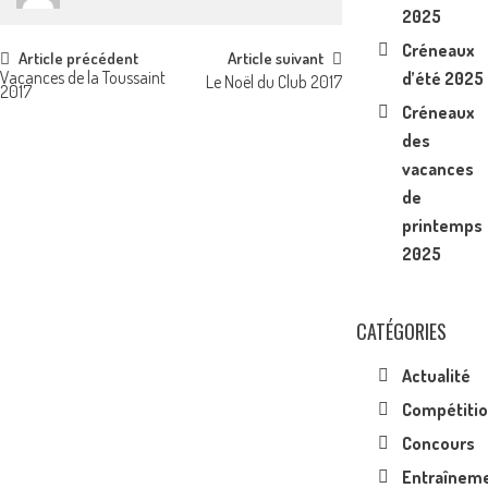
2025
Créneaux
Post
Article précédent
Article suivant
Vacances de la Toussaint
d’été 2025
Le Noël du Club 2017
2017
navigation
Créneaux
des
vacances
de
printemps
2025
CATÉGORIES
Actualité
Compétiti
Concours
Entraînem