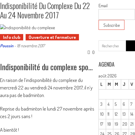
Indisponibilité Du Complexe Du 22
Email
Au 24 Novembre 2017
Info club
Ouverture et fermeture
Sear
Poussin
-
18 novembre 2017
for:
0
AGENDA
Indisponibilité du complexe sportif du 22 au 24 novembre 2017
août 2026
En raison de l’indisponibilité du complexe du
L
M
M
J
V
mercredi 22 au vendredi 24 novembre 2017, il n’y
aura pas de badminton.
3
4
5
6
7
Reprise du badminton le lundi 27 novembre après
10
11
12
13
14
ces 2 jours sans !
17
18
19
20
21
A bientôt !
24
25
26
27
2