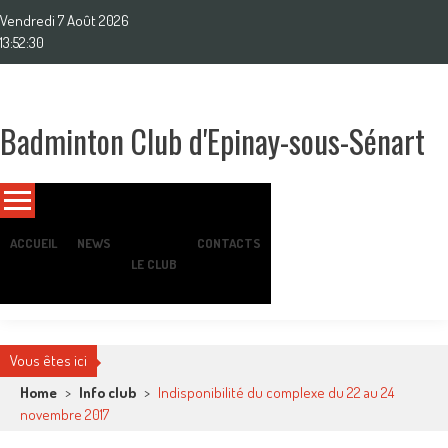
Skip
Vendredi 7 Août 2026
to
13:52:32
content
Badminton Club d'Epinay-sous-Sénart
Un club pour toute la famille !
ACCUEIL
NEWS
CONTACTS
LE CLUB
Vous êtes ici
Home
>
Info club
>
Indisponibilité du complexe du 22 au 24
novembre 2017