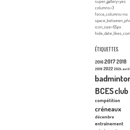
super_gallery=yes
columns=3
force_columns=no
space_between_pho
icon_size=65px
hide_date_likes_c
ÉTIQUETTES
2017
2018
2016
2022
2019
2024
avril
badminto
BCES
club
compétition
créneaux
décembre
entraînement