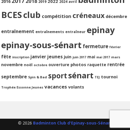
2017
2018
2022
2016
2019
2024
avril
BCES
club
créneaux
compétition
décembre
epinay
entraînement
entraînements
entraîneur
epinay-sous-sénart
fermeture
février
jeunes
fête
janvier
juin
mai
mars
inscription
juin 2017
mai 2017
photos
rentrée
novembre
ouverture
raquette
noël
octobre
sénart
sport
septembre
tournoi
Spin & Bad
TEJ
vacances
volants
Trophée Essonne Jeunes
© 2026
Badminton Club d'Epinay-sous-Sénart