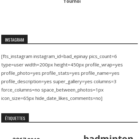
Tournoi
INSTAGRAM
[fts_instagram instagram_id=bad_epinay pics_count=6
type=user width=200px height=450px profile_wrap=yes
profile_photo=yes profile_stats=yes profile_name=yes
profile_description=yes super_gallery=yes columns=3
force_columns=no space_between_photos=1px
icon_size=65px hide_date_likes_comments=no]
ÉTIQUETTES
badminton