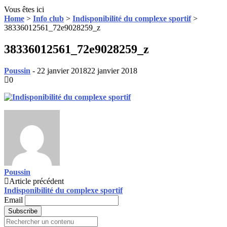
Vous êtes ici
Home
>
Info club
>
Indisponibilité du complexe sportif
>
38336012561_72e9028259_z
38336012561_72e9028259_z
Poussin
-
22 janvier 2018
22 janvier 2018
0
Poussin
Post
Article précédent
Indisponibilité du complexe sportif
navigation
Email
Search