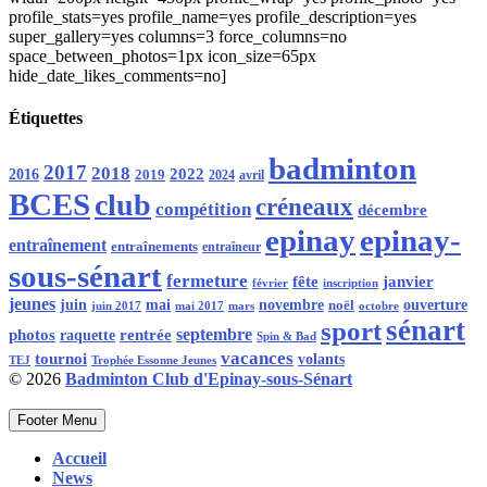
profile_stats=yes profile_name=yes profile_description=yes
super_gallery=yes columns=3 force_columns=no
space_between_photos=1px icon_size=65px
hide_date_likes_comments=no]
Étiquettes
badminton
2017
2018
2016
2022
2019
2024
avril
BCES
club
créneaux
compétition
décembre
epinay
epinay-
entraînement
entraînements
entraîneur
sous-sénart
fermeture
fête
janvier
février
inscription
jeunes
juin
mai
novembre
noël
ouverture
mars
octobre
juin 2017
mai 2017
sénart
sport
rentrée
septembre
photos
raquette
Spin & Bad
vacances
tournoi
volants
Trophée Essonne Jeunes
TEJ
© 2026
Badminton Club d'Epinay-sous-Sénart
Footer Menu
Accueil
News