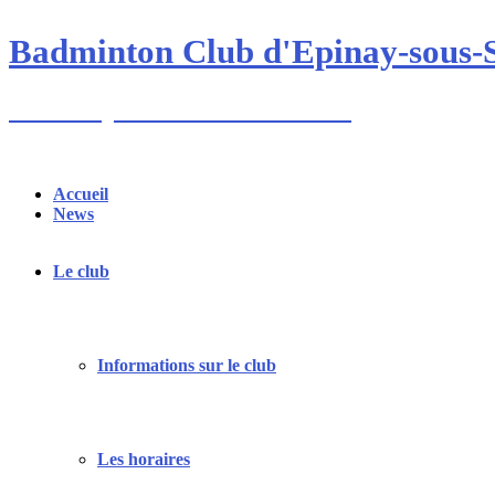
Skip
to
Badminton Club d'Epinay-sous-
content
Un club pour toute la famille !
Accueil
News
Le club
Informations sur le club
Les horaires