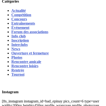
Catégories
Actualité
Compétition
Concours
Entraînements
Événement
Forum des associations
Info club
Inscription
Interclubs
News
Ouverture et fermeture
Photos
Rencontre amicale
Rencontre loisirs
Rentrée
Tournoi
Instagram
[fts_instagram instagram_id=bad_epinay pics_count=6 type=user
width=200px height=450px profile_wrap=yes profile_photo=yes