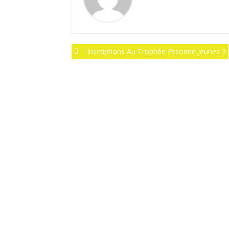
Post
Inscriptions Au Trophée Essonne Jeunes 3
navigation