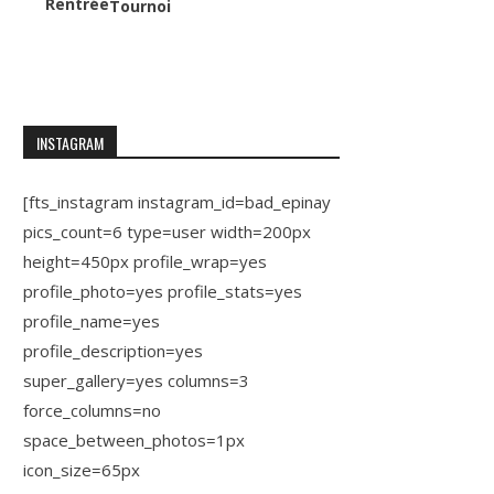
Rentrée
Tournoi
INSTAGRAM
[fts_instagram instagram_id=bad_epinay
pics_count=6 type=user width=200px
height=450px profile_wrap=yes
profile_photo=yes profile_stats=yes
profile_name=yes
profile_description=yes
super_gallery=yes columns=3
force_columns=no
space_between_photos=1px
icon_size=65px