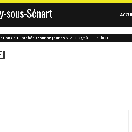
y-sous-Sénart
ACCU
iptions au Trophée Essonne Jeunes 3
>
image à la une du TEJ
EJ