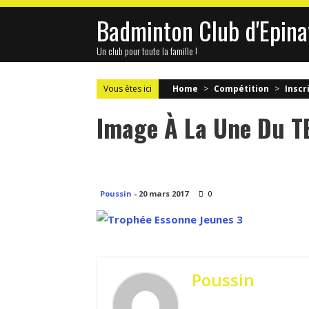
Skip
Badminton Club d'Epina
to
content
Un club pour toute la famille !
Vous êtes ici
Home
>
Compétition
>
Inscr
Image À La Une Du T
Poussin
-
20 mars 2017
0
Poussin