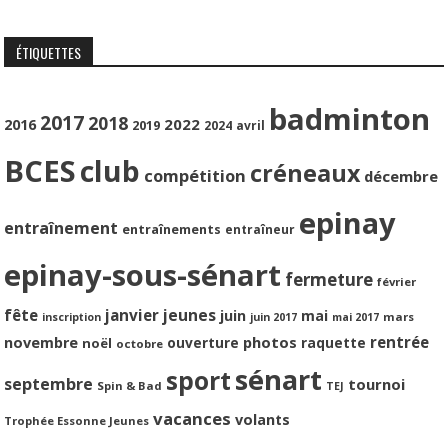
ÉTIQUETTES
badminton
2017
2018
2022
2016
2019
2024
avril
BCES
club
créneaux
compétition
décembre
epinay
entraînement
entraînements
entraîneur
epinay-sous-sénart
fermeture
février
jeunes
fête
janvier
juin
mai
mars
inscription
juin 2017
mai 2017
photos
rentrée
novembre
ouverture
raquette
noël
octobre
sénart
sport
septembre
tournoi
Spin & Bad
TEJ
vacances
volants
Trophée Essonne Jeunes