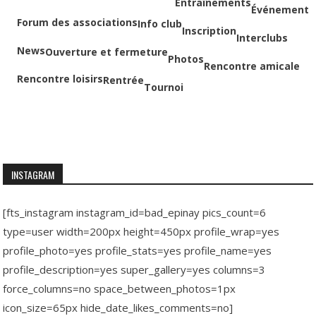
Entraînements
Événement
Forum des associations
Info club
Inscription
Interclubs
News
Ouverture et fermeture
Photos
Rencontre amicale
Rencontre loisirs
Rentrée
Tournoi
INSTAGRAM
[fts_instagram instagram_id=bad_epinay pics_count=6
type=user width=200px height=450px profile_wrap=yes
profile_photo=yes profile_stats=yes profile_name=yes
profile_description=yes super_gallery=yes columns=3
force_columns=no space_between_photos=1px
icon_size=65px hide_date_likes_comments=no]