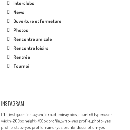
Interclubs
News
Ouverture et fermeture
Photos
Rencontre amicale
Rencontre loisirs
Rentrée
Tournoi
INSTAGRAM
[fts_instagram instagram_id=bad_epinay pics_count=6 type=user
width=200px height=450px profile_wrap=yes profile_photo=yes
profile_stats=yes profile_name=yes profile_description=yes