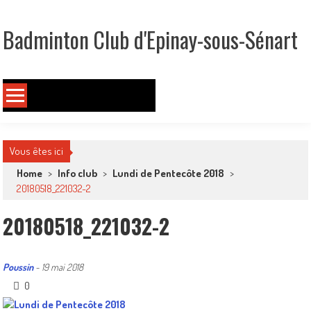
Skip
to
Badminton Club d'Epinay-sous-Sénart
content
Un club pour toute la famille !
Vous êtes ici
Home
>
Info club
>
Lundi de Pentecôte 2018
>
20180518_221032-2
20180518_221032-2
Poussin
-
19 mai 2018
0