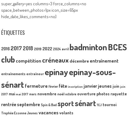
super_gallery=yes columns=3 force_columns=no
space_between_photos=1px icon_size=65px
hide_date_likes_comments=no]
ÉTIQUETTES
badminton
BCES
2017
2018
2016
2022
2019
2024
avril
club
créneaux
compétition
entraînement
décembre
epinay
epinay-sous-
entraînements
entraîneur
sénart
fermeture
fête
janvier
jeunes
juin
février
inscription
juin
mai
novembre
photos
ouverture
raquette
noël
mars
octobre
2017
mai 2017
sénart
sport
septembre
rentrée
tournoi
Spin & Bad
TEJ
vacances
volants
Trophée Essonne Jeunes