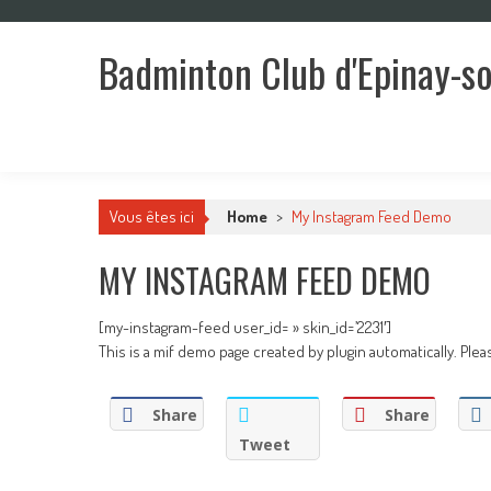
Skip
to
Badminton Club d'Epinay-s
content
Un club pour toute la famille !
Vous êtes ici
Home
>
My Instagram Feed Demo
MY INSTAGRAM FEED DEMO
[my-instagram-feed user_id= » skin_id=’2231′]
This is a mif demo page created by plugin automatically. Ple
Share
Share
Tweet