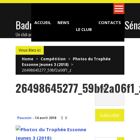
Skip
to
content
Badminton Club d'Epinay-sous-Sén
ACCUEIL
NEWS
CONTACTS
LE CLUB
Un club pour toute la famille !
Vous êtes ici
Home
>
Compétition
>
Photos du Trophée
Essonne Jeunes 3 (2018)
>
26498645277_59bf2a06f1_z
26498645277_59bf2a06f1_
Email
Poussin
-
14 avril 2018
0