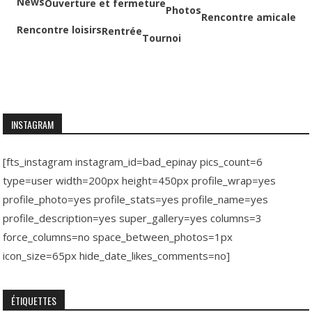
News
Ouverture et fermeture
Photos
Rencontre amicale
Rencontre loisirs
Rentrée
Tournoi
INSTAGRAM
[fts_instagram instagram_id=bad_epinay pics_count=6
type=user width=200px height=450px profile_wrap=yes
profile_photo=yes profile_stats=yes profile_name=yes
profile_description=yes super_gallery=yes columns=3
force_columns=no space_between_photos=1px
icon_size=65px hide_date_likes_comments=no]
ÉTIQUETTES