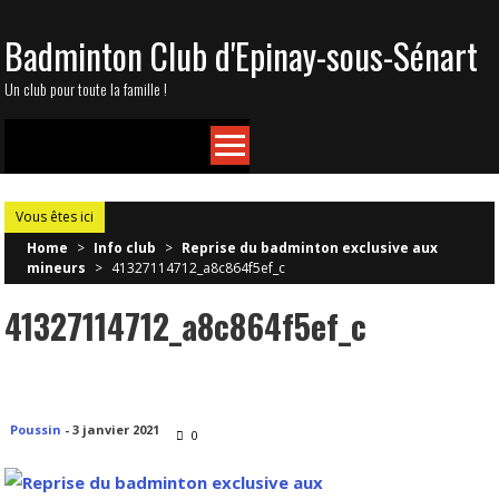
Skip
Badminton Club d'Epinay-sous-Sénart
to
content
Un club pour toute la famille !
Vous êtes ici
Home
>
Info club
>
Reprise du badminton exclusive aux
mineurs
>
41327114712_a8c864f5ef_c
41327114712_a8c864f5ef_c
Poussin
-
3 janvier 2021
0