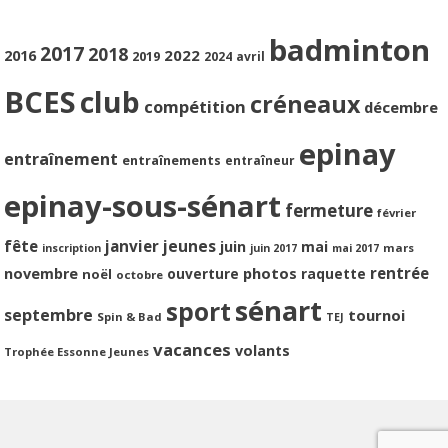
badminton
2017
2018
2022
2016
2019
2024
avril
BCES
club
créneaux
compétition
décembre
epinay
entraînement
entraînements
entraîneur
epinay-sous-sénart
fermeture
février
jeunes
fête
janvier
juin
mai
mars
inscription
juin 2017
mai 2017
photos
rentrée
novembre
ouverture
raquette
noël
octobre
sénart
sport
septembre
tournoi
Spin & Bad
TEJ
vacances
volants
Trophée Essonne Jeunes