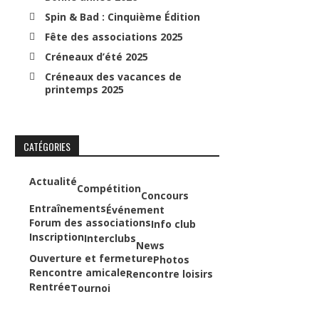
Spin & Bad : Cinquième Édition
Fête des associations 2025
Créneaux d’été 2025
Créneaux des vacances de
printemps 2025
CATÉGORIES
Actualité
Compétition
Concours
Entraînements
Événement
Forum des associations
Info club
Inscription
Interclubs
News
Ouverture et fermeture
Photos
Rencontre amicale
Rencontre loisirs
Rentrée
Tournoi