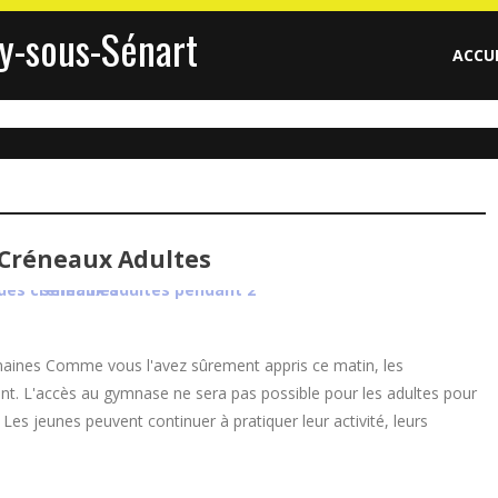
y-sous-Sénart
ACCU
 Créneaux Adultes
maines Comme vous l'avez sûrement appris ce matin, les
ent. L'accès au gymnase ne sera pas possible pour les adultes pour
s jeunes peuvent continuer à pratiquer leur activité, leurs