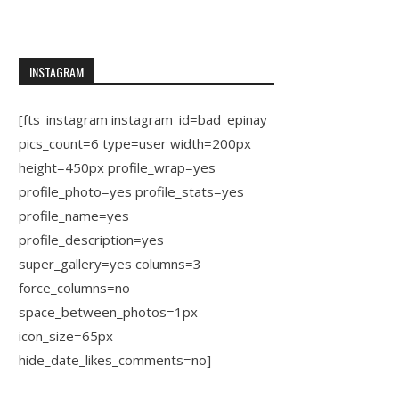
INSTAGRAM
[fts_instagram instagram_id=bad_epinay
pics_count=6 type=user width=200px
height=450px profile_wrap=yes
profile_photo=yes profile_stats=yes
profile_name=yes
profile_description=yes
super_gallery=yes columns=3
force_columns=no
space_between_photos=1px
icon_size=65px
hide_date_likes_comments=no]