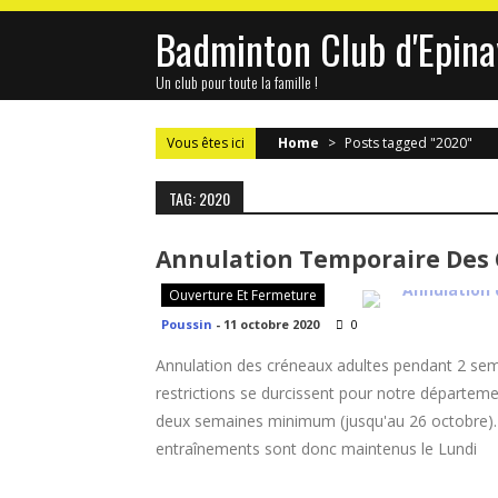
Skip
Badminton Club d'Epina
to
content
Un club pour toute la famille !
Vous êtes ici
Home
>
Posts tagged "2020"
TAG: 2020
Annulation Temporaire Des
Ouverture Et Fermeture
Poussin
-
11 octobre 2020
0
Annulation des créneaux adultes pendant 2 se
restrictions se durcissent pour notre départem
deux semaines minimum (jusqu'au 26 octobre). Le
entraînements sont donc maintenus le Lundi