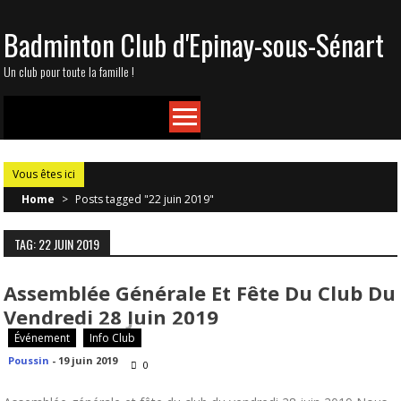
Skip
Badminton Club d'Epinay-sous-Sénart
to
content
Un club pour toute la famille !
Vous êtes ici
Home
>
Posts tagged "22 juin 2019"
TAG: 22 JUIN 2019
Assemblée Générale Et Fête Du Club Du
Vendredi 28 Juin 2019
Événement
Info Club
Poussin
-
19 juin 2019
0