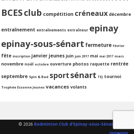
BCES
club
créneaux
compétition
décembre
epinay
entraînement
entraînements
entraîneur
epinay-sous-sénart
fermeture
février
jeunes
fête
janvier
juin
mai
mars
inscription
juin 2017
mai 2017
photos
rentrée
novembre
ouverture
raquette
noël
octobre
sénart
sport
septembre
tournoi
Spin & Bad
TEJ
vacances
volants
Trophée Essonne Jeunes
© 2026
Badminton Club d'Epinay-sous-Sénart