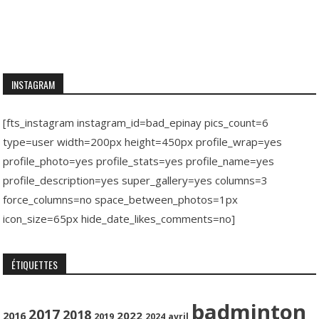
INSTAGRAM
[fts_instagram instagram_id=bad_epinay pics_count=6
type=user width=200px height=450px profile_wrap=yes
profile_photo=yes profile_stats=yes profile_name=yes
profile_description=yes super_gallery=yes columns=3
force_columns=no space_between_photos=1px
icon_size=65px hide_date_likes_comments=no]
ÉTIQUETTES
badminton
2017
2018
2022
2016
2019
2024
avril