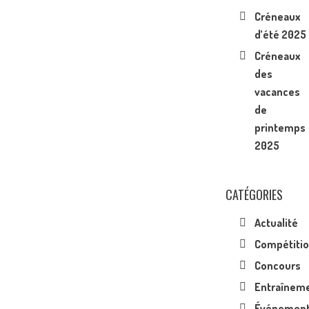
Créneaux
d’été 2025
Créneaux
des
vacances
de
printemps
2025
CATÉGORIES
Actualité
Compétiti
Concours
Entraînem
Événemen