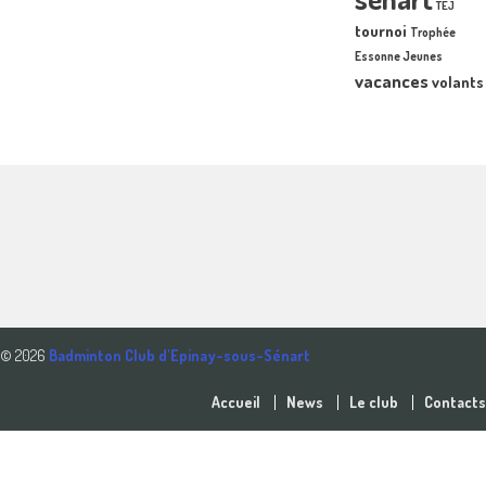
TEJ
tournoi
Trophée
Essonne Jeunes
vacances
volants
© 2026
Badminton Club d'Epinay-sous-Sénart
Accueil
News
Le club
Contacts