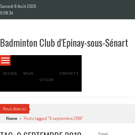
Skip
Samedi 8 Août 2026
to
9:08:35
content
Badminton Club d'Epinay-sous-Sénart
Un club pour toute la famille !
ACCUEIL
NEWS
CONTACTS
LE CLUB
Vous êtes ici
Home
>
Posts tagged "9 septembre 2018"
Email