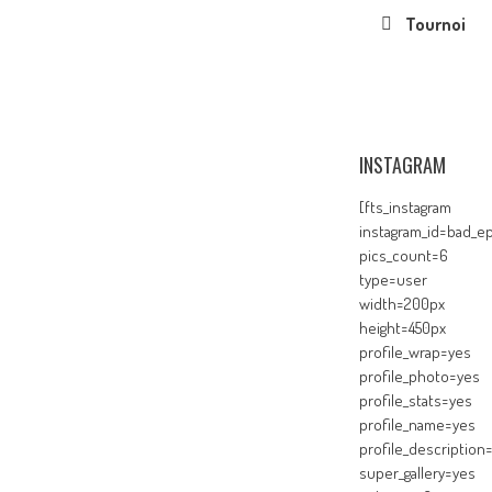
Tournoi
INSTAGRAM
[fts_instagram
instagram_id=bad_ep
pics_count=6
type=user
width=200px
height=450px
profile_wrap=yes
profile_photo=yes
profile_stats=yes
profile_name=yes
profile_description
super_gallery=yes