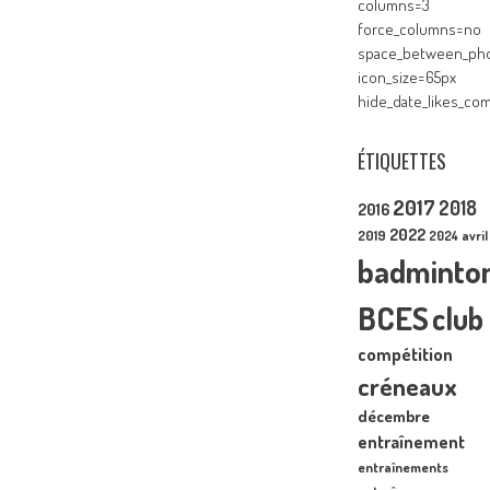
columns=3
force_columns=no
space_between_pho
icon_size=65px
hide_date_likes_c
ÉTIQUETTES
2017
2018
2016
2022
2019
2024
avril
badminto
BCES
club
compétition
créneaux
décembre
entraînement
entraînements