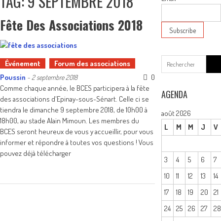
TAG: 9 SEPTEMBRE 2018
Fête Des Associations 2018
Sear
Événement
Forum des associations
for:
Poussin
0
-
2 septembre 2018
Comme chaque année, le BCES participera à la fête
AGENDA
des associations d'Epinay-sous-Sénart. Celle ci se
tiendra le dimanche 9 septembre 2018, de 10h00 à
août 2026
18h00, au stade Alain Mimoun. Les membres du
L
M
M
J
V
BCES seront heureux de vous y accueillir, pour vous
informer et répondre à toutes vos questions ! Vous
pouvez déjà télécharger
3
4
5
6
7
10
11
12
13
14
17
18
19
20
21
24
25
26
27
2